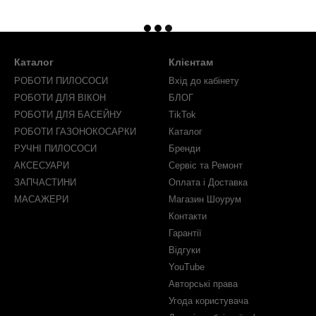
Каталог
Клієнтам
РОБОТИ ПИЛОСОСИ
Вхід до кабінету
РОБОТИ ДЛЯ ВІКОН
БЛОГ
РОБОТИ ДЛЯ БАСЕЙНУ
TikTok
РОБОТИ ГАЗОНОКОСАРКИ
Каталог
РУЧНІ ПИЛОСОСИ
Бренди
АКСЕСУАРИ
Сервіс та Ремонт
ЗАПЧАСТИНИ
Оплата і Доставка
МАСАЖЕРИ
Магазин Шоурум
Контакти
Гарантії
Відгуки
YouTube
Авторські права
Угода користувача