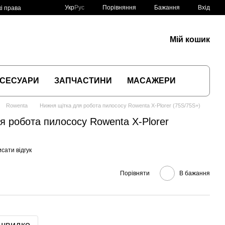
Порівняння
Укр
Рус
Бажання
Вхід
і права
Мій кошик
СЕСУАРИ
ЗАПЧАСТИНИ
МАСАЖЕРИ
Rowenta
Нижня щітка для робота пилососу Rowenta X-Plorer (75S/75S+)
я робота пилососу Rowenta X-Plorer
сати відгук
Порівняти
В бажання