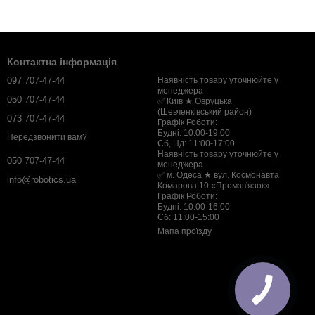
Контактна інформація
097 707-47-44
Наявність товару уточнюйте у
менеджера
050 707-47-44
✅ Київ ★ Овруцька
(Шевченківський район)
073 707-47-44
Графік Роботи:
Будні: 10:00-19:00
Передзвонити вам?
Сб, Нд: 11:00-17:00
Наявність товару уточнюйте у
050 707-47-44
менеджера
✅ м. Одеса ★ вул. Космонавта
info@robotics.ua
Комарова 10 «Промзв'язок»
Графік Роботи:
Будні: 10:00-16:00
Сб: 11:00-15:00
Мапа проїзду