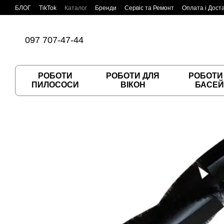
Перейти до основного контенту
БЛОГ
TikTok
Каталог
Бренди
Сервіс та Ремонт
Оплата і Дост
Угода користувача
Договір публічної оферти
097 707-47-44
РОБОТИ
РОБОТИ ДЛЯ
РОБОТИ
ПИЛОСОСИ
ВІКОН
БАСЕЙ