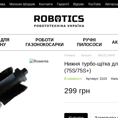
авка
Магазин Шоурум
Контакти
Гарантії
Відгуки
YouTube
Авторськ
 ДЛЯ
РОБОТИ
РУЧНІ
АК
НУ
ГАЗОНОКОСАРКИ
ПИЛОСОСИ
Головна
Каталог
АКСЕСУАРИ
Нижня турбо-щітка дл
(75S/75S+)
В наявності
Артикул: 3103
Напи
299 грн