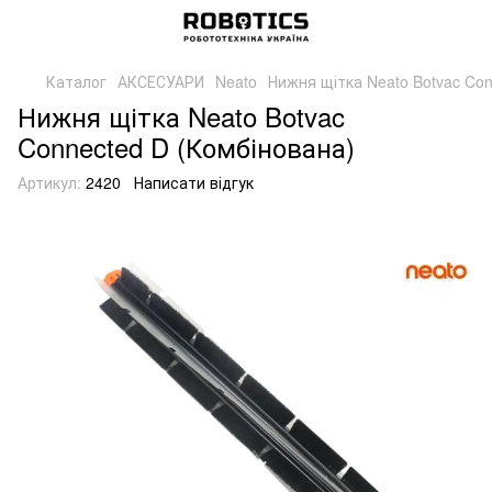
Каталог
АКСЕСУАРИ
Neato
Нижня щітка Neato Botvac Con
Нижня щітка Neato Botvac
Connected D (Комбінована)
Артикул:
2420
Написати відгук