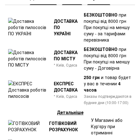
БЕЗКОШТОВНО
при
ДОСТАВКА
покупці від 8000 грн
ПО
При покупці на меншу
УКРАЇНІ
суму - за тарифами
перевізника
БЕЗКОШТОВНО
при
ДОСТАВКА
покупці від 8000 грн
ПО МІСТУ
При покупці на меншу
* Київ, Одеса
суму - Договірна
250 грн
и товар
будет
ЕКСПРЕС
у вас в течении
4
ДОСТАВКА
часов
* Київ, Одеса
Заказы подтверждаются в
будние дни (10:00-17:00)
Детальніше
У Магазині або
ГОТІВКОВИЙ
Кур'єру при
РОЗРАХУНОК
отриманні