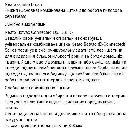
Neato combo brush
Нижня (Основна) комбінована щітка для робота пилососа
серії Neato
Сумісно з моделями:
Neato Botvac Connected D5, D6, D7
Завдяки своїй унікальній спіральній конструкції,
універсальна комбінована щітка Neato Botvac (D/Connected)
Series поєднує в собі очищувальну здатність лез і щетини
для видалення більшої кількості вовни та бруду домашніх
тварин. Якщо у вас є домашні тварини або суміш килимів та
твердої підлоги, комбінована вакуумна щітка Neato ідеально
підходить для вашого будинку. Ця турбощітка більш тиха в
роботі, особливо на твердих поверхнях підлоги.
Особливості оригінальної щітки:
Відмінно підходить для збирання волосся домашніх тварин
Працює на всіх типах підлог - листяних порід, килимів,
плитки
Легке видалення волосся для очищення та обслуговування
вакуумної щітки
Рекомендований термін заміни 6-8 міс.