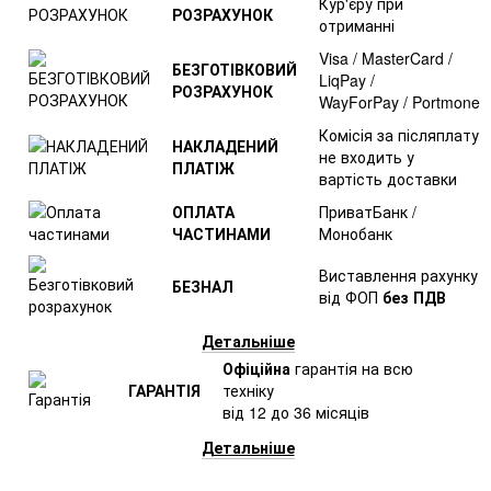
Кур'єру при
РОЗРАХУНОК
отриманні
Visa / MasterCard /
БЕЗГОТІВКОВИЙ
LiqPay /
РОЗРАХУНОК
WayForPay / Portmone
Комісія за післяплату
НАКЛАДЕНИЙ
не входить у
ПЛАТІЖ
вартість доставки
ОПЛАТА
ПриватБанк /
ЧАСТИНАМИ
Монобанк
Виставлення рахунку
БЕЗНАЛ
від ФОП
без ПДВ
Детальніше
Офіційна
гарантія на всю
ГАРАНТІЯ
техніку
від 12 до 36 місяців
Детальніше