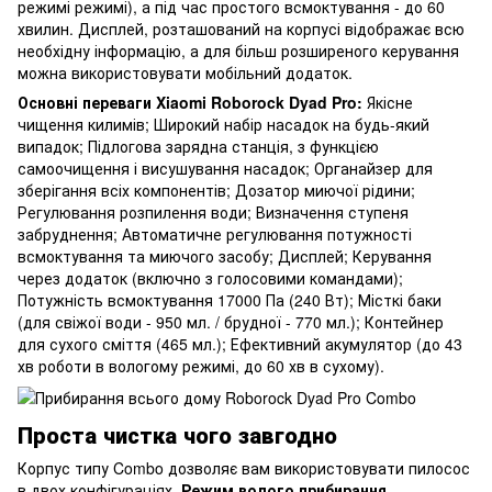
режимі режимі), а під час простого всмоктування - до 60
хвилин. Дисплей, розташований на корпусі відображає всю
необхідну інформацію, а для більш розширеного керування
можна використовувати мобільний додаток.
Основні переваги Xiaomi Roborock Dyad Pro
:
Якісне
чищення килимів; Широкий набір насадок на будь-який
випадок; Підлогова зарядна станція, з функцією
самоочищення і висушування насадок; Органайзер для
зберігання всіх компонентів; Дозатор миючої рідини;
Регулювання розпилення води; Визначення ступеня
забруднення; Автоматичне регулювання потужності
всмоктування та миючого засобу; Дисплей; Керування
через додаток (включно з голосовими командами);
Потужність всмоктування 17000 Па (240 Вт); Місткі баки
(для свіжої води - 950 мл. / брудної - 770 мл.); Контейнер
для сухого сміття (465 мл.); Ефективний акумулятор (до 43
хв роботи в вологому режимі, до 60 хв в сухому).
Проста чистка чого завгодно
Корпус типу Combo дозволяє вам використовувати пилосос
в двох конфігураціях.
Режим волого прибирання