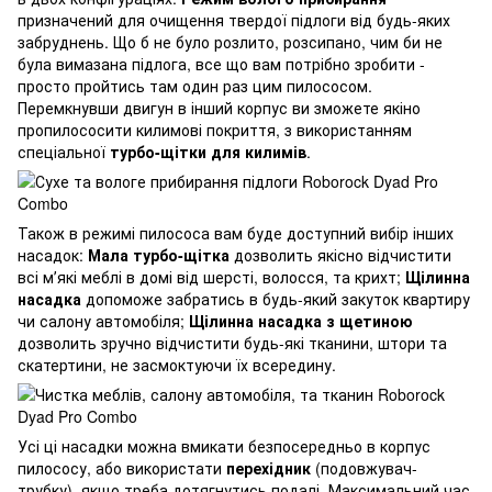
призначений для очищення твердої підлоги від будь-яких
забруднень. Що б не було розлито, розсипано, чим би не
була вимазана підлога, все що вам потрібно зробити -
просто пройтись там один раз цим пилососом.
Перемкнувши двигун в інший корпус ви зможете якіно
пропилососити килимові покриття, з використанням
спеціальної
турбо-щітки для килимів
.
Також в режимі пилососа вам буде доступний вибір інших
насадок:
Мала турбо-щітка
дозволить якісно відчистити
всі мʼякі меблі в домі від шерсті, волосся, та крихт;
Щілинна
насадка
допоможе забратись в будь-який закуток квартиру
чи салону автомобіля;
Щілинна насадка з щетиною
дозволить зручно відчистити будь-які тканини, штори та
скатертини, не засмоктуючи їх всередину.
Усі ці насадки можна вмикати безпосередньо в корпус
пилососу, або використати
перехідник
(подовжувач-
трубку), якщо треба дотягнутись подалі. Максимальний час