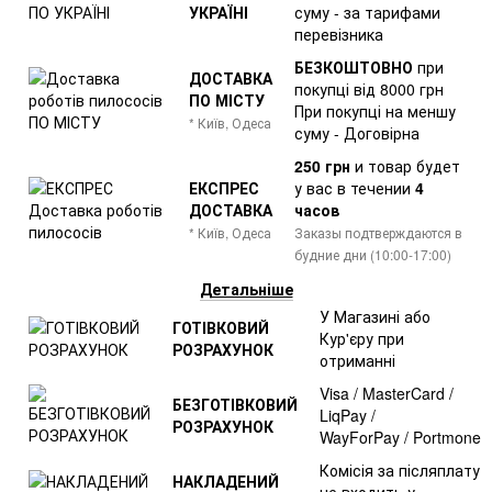
УКРАЇНІ
суму - за тарифами
перевізника
БЕЗКОШТОВНО
при
ДОСТАВКА
покупці від 8000 грн
ПО МІСТУ
При покупці на меншу
* Київ, Одеса
суму - Договірна
250 грн
и товар
будет
ЕКСПРЕС
у вас в течении
4
ДОСТАВКА
часов
* Київ, Одеса
Заказы подтверждаются в
будние дни (10:00-17:00)
Детальніше
У Магазині або
ГОТІВКОВИЙ
Кур'єру при
РОЗРАХУНОК
отриманні
Visa / MasterCard /
БЕЗГОТІВКОВИЙ
LiqPay /
РОЗРАХУНОК
WayForPay / Portmone
Комісія за післяплату
НАКЛАДЕНИЙ
не входить у