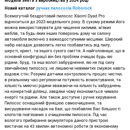
Новий каталог
ручних пилососів Roborock
Всемогутній бездротовий пилосос Xiaomi Dyad Pro
відноситься до 2023 модельного року. В сухому режимі його
можна використовувати для чищення килимів, мʼяких
меблів, та будь-яких інших поверхонь дому чи салону
автомобіля включно з важкодоступними місцями. Широкий
набір насадок дозволить легко позбавитись від пилу,
шерсті, крихт, та іншого сухого сміття. А найголовніше, що в
основній конфігурації він без проблем очищає будь-які
рідини, бруд, та інші вологі забруднення, які не під силу
звичайному пилососу, не лишаючи невимитих смужок навіть
вздовж стін. Розумні датчики контролюють процес чистки,
в реальному часі регулюючи потужність всмоктування, та
кількість миючої рідини зважаючи на кількість забруднень
на конкретній ділянці, завдяки чому економиться чимало
енергії та рідини. Але також доступне і ручне керування.
Пилосос оснащений функцією самоочищення, та
висушування насадок на базі, що позбавляє Вас більшості
клопотів пов'язаних з очищенням пилососа. Під час
вологого прибирання акумулятора даного пристрою
вистачає на 43 хвилин автономної роботи (в економному