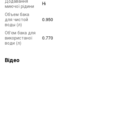
Додавання
Ні
миючої рідини
Объем бака
для чистой
0.950
воды (л)
Об'єм бака для
використаної
0.770
води (л)
Відео