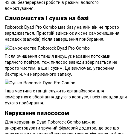
43 хв. безперервної роботи в режимі вологого
всмоктування.
Самоочистка і сушка на базі
Roborock Dyad Pro Combo має базу на якій він не просто
заряджається. Пристрій здійснює якісне самоочищення
насадок (валиків) після завершення прибирання.
Після очищення станція висушує насадки потоками
гарячого повітря, тож пилосос завжди зберігається не
просто чистим, а ще і сухим. Це виключає. утворення
бактерій, чи неприємного запаху.
Інша частина станції служить органайзером для
комфортного зберігання другого корпусу, і всіх насадок для
сухого прибирання.
Керування пилососом
Для керування Dyad Roborock Combo можна
використовувати зручний фірмовий додаток, де все що
виводиться на дисплей пилососа можна дізнатись в більш