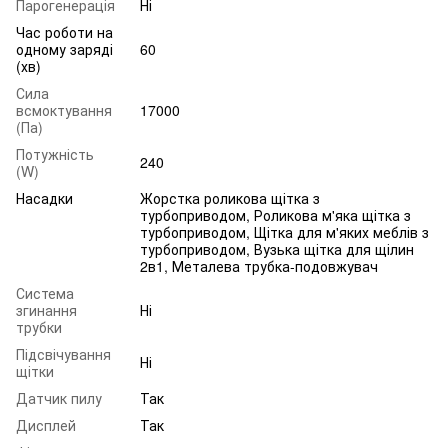
Парогенерація
Ні
Час роботи на
одному заряді
60
(хв)
Сила
всмоктування
17000
(Па)
Потужність
240
(W)
Насадки
Жорстка роликова щітка з
турбоприводом, Роликова м'яка щітка з
турбоприводом, Щітка для м'яких меблів з
турбоприводом, Вузька щітка для щілин
2в1, Металева трубка-подовжувач
Система
згинання
Ні
трубки
Підсвічування
Ні
щітки
Датчик пилу
Так
Дисплей
Так