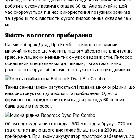
роботи в сухому режимі складає 60 хв. Але звичайно цей
час скорочується під час використання потужних режимів
та турбо-щіток. Місткість сухого пилозбірника складає 465
мл.
Якість вологого прибирання
Сяоми Роборок Даяд Про Комбо - це мало не єдиний
миючий пилосос що чистить підлогу абсолютно впритул до
краю, не лишаючи невимитих смужок вздовж стін. Пилосос
оснащений спеціальними датчиками, які автоматично
розпізнають бруд і збільшують потужність на цих ділянках.
Таким самим чином регулюється і подача миючої рідини, що
використовується для вологого прибирання. Одного
фірмового картриджа вистачить для розходу 60 повних
баків води в пилососі.
Об'єм відсіку для чистої води - 950 мл, а для бруду - 770 мл.,
і за статистикою цього вистачає більш ніж на 200 кв.м.
прибирання. При цьому акумулятор пристрою забезпечує до