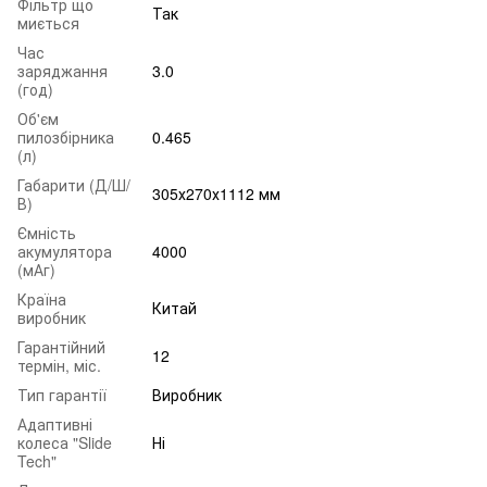
Фільтр що
Так
миється
Час
заряджання
3.0
(год)
Об'єм
пилозбірника
0.465
(л)
Габарити (Д/Ш/
305х270х1112 мм
В)
Ємність
акумулятора
4000
(мАг)
Країна
Китай
виробник
Гарантійний
12
термін, міс.
Тип гарантії
Виробник
Адаптивні
колеса "Slide
Ні
Tech"