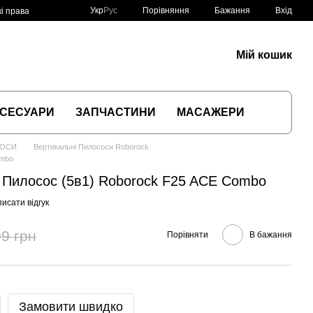
Порівняння
Укр
Рус
Бажання
Вхід
і права
Мій кошик
СЕСУАРИ
ЗАПЧАСТИНИ
МАСАЖЕРИ
СОСИ
Вертикальні Пилососи Roborock
ombo
Пилосос (5в1) Roborock F25 ACE Combo
исати відгук
9 грн
Порівняти
В бажання
Замовити швидко