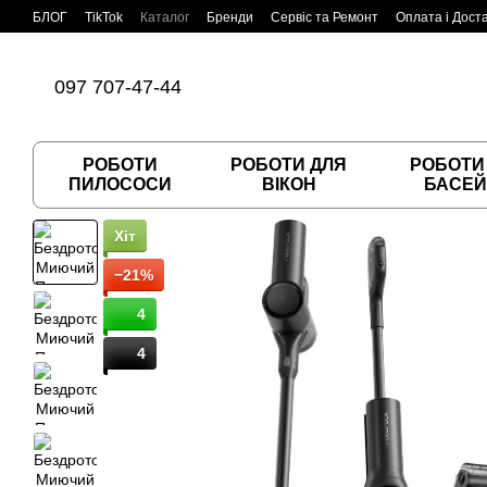
Перейти до основного контенту
БЛОГ
TikTok
Каталог
Бренди
Сервіс та Ремонт
Оплата і Дост
Угода користувача
Договір публічної оферти
097 707-47-44
РОБОТИ
РОБОТИ ДЛЯ
РОБОТИ
ПИЛОСОСИ
ВІКОН
БАСЕЙ
Хіт
−21%
4
4