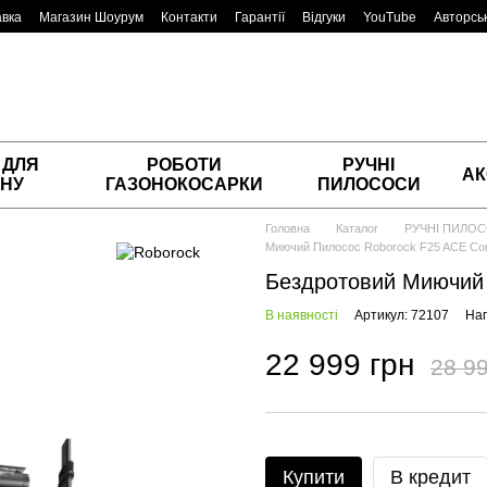
авка
Магазин Шоурум
Контакти
Гарантії
Відгуки
YouTube
Авторськ
 ДЛЯ
РОБОТИ
РУЧНІ
АК
НУ
ГАЗОНОКОСАРКИ
ПИЛОСОСИ
Головна
Каталог
РУЧНІ ПИЛО
Миючий Пилосос Roborock F25 ACE C
Бездротовий Миючий 
В наявності
Артикул: 72107
Нап
22 999 грн
28 99
Купити
В кредит