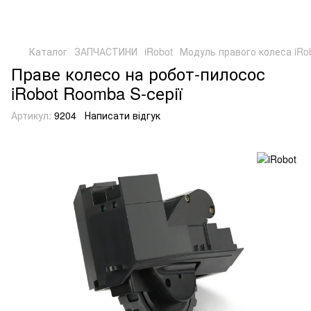
Каталог
ЗАПЧАСТИНИ
iRobot
Модуль правого колеса iRo
Праве колесо на робот-пилосос
iRobot Roomba S-серії
Артикул:
9204
Написати відгук