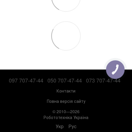
097 707-47-44
050 707-47-44
073 707-47-44
Контакти
Повна версія сайту
© 2010—2026
Робототехніка Україна
Укр
Рус