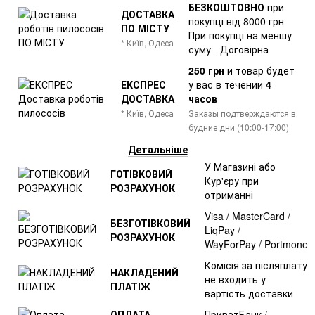
БЕЗКОШТОВНО
при
ДОСТАВКА
покупці від 8000 грн
ПО МІСТУ
При покупці на меншу
* Київ, Одеса
суму - Договірна
250 грн
и товар
будет
ЕКСПРЕС
у вас в течении
4
ДОСТАВКА
часов
* Київ, Одеса
Заказы подтверждаются в
будние дни (10:00-17:00)
Детальніше
У Магазині або
ГОТІВКОВИЙ
Кур'єру при
РОЗРАХУНОК
отриманні
Visa / MasterCard /
БЕЗГОТІВКОВИЙ
LiqPay /
РОЗРАХУНОК
WayForPay / Portmone
Комісія за післяплату
НАКЛАДЕНИЙ
не входить у
ПЛАТІЖ
вартість доставки
ОПЛАТА
ПриватБанк /