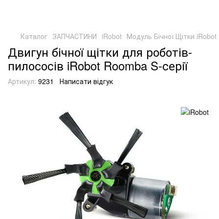
Каталог
ЗАПЧАСТИНИ
iRobot
Модуль Бічної Щітки iRobot
Двигун бічної щітки для роботів-
пилососів iRobot Roomba S-серії
Артикул:
9231
Написати відгук