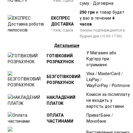
* Київ, Одеса
суму - Договірна
250 грн
и товар
будет
ЕКСПРЕС
у вас в течении
4
ДОСТАВКА
часов
* Київ, Одеса
Заказы подтверждаются в
будние дни (10:00-17:00)
Детальніше
У Магазині або
ГОТІВКОВИЙ
Кур'єру при
РОЗРАХУНОК
отриманні
Visa / MasterCard /
БЕЗГОТІВКОВИЙ
LiqPay /
РОЗРАХУНОК
WayForPay / Portmone
Комісія за післяплату
НАКЛАДЕНИЙ
не входить у
ПЛАТІЖ
вартість доставки
ОПЛАТА
ПриватБанк /
ЧАСТИНАМИ
Монобанк
Виставлення рахунку