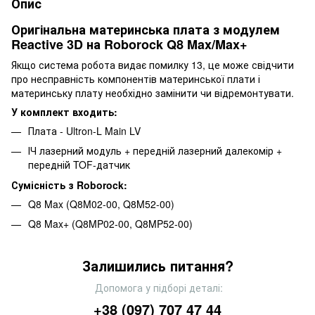
Опис
Оригінальна материнська плата з модулем
Reactive 3D на Roborock Q8 Max/Max+
Якщо система робота видає помилку 13, це може свідчити
про несправність компонентів материнської плати і
материнську плату необхідно замінити чи відремонтувати.
У комплект входить:
Плата - Ultron-L Main LV
ІЧ лазерний модуль + передній лазерний далекомір +
передній TOF-датчик
Сумісність з Roborock:
Q8 Max (Q8M02-00, Q8M52-00)
Q8 Max+ (Q8MP02-00, Q8MP52-00)
Залишились питання?
Допомога у підборі деталі:
+38 (097) 707 47 44