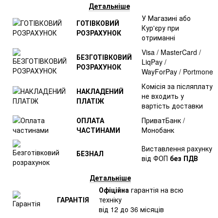
Детальніше
У Магазині або
ГОТІВКОВИЙ
Кур'єру при
РОЗРАХУНОК
отриманні
Visa / MasterCard /
БЕЗГОТІВКОВИЙ
LiqPay /
РОЗРАХУНОК
WayForPay / Portmone
Комісія за післяплату
НАКЛАДЕНИЙ
не входить у
ПЛАТІЖ
вартість доставки
ОПЛАТА
ПриватБанк /
ЧАСТИНАМИ
Монобанк
Виставлення рахунку
БЕЗНАЛ
від ФОП
без ПДВ
Детальніше
Офіційна
гарантія на всю
ГАРАНТІЯ
техніку
від 12 до 36 місяців