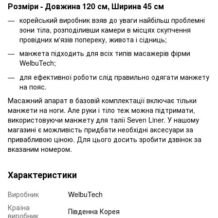
Розміри - Довжина 120 см, Ширина 45 см
корейський виробник взяв до уваги найбільш проблемні
зони тіла, розподіливши камери в місцях скупчення
провідних м'язів попереку, живота і сідниць;
манжета підходить для всіх типів масажерів фірми
WelbuTech;
для ефективної роботи слід правильно одягати манжету
на пояс.
Масажний апарат в базовій комплектації включає тільки
манжети на ноги. Але руки і тіло теж можна підтримати,
використовуючи манжету для талії Seven Liner. У нашому
магазині є можливість придбати необхідні аксесуари за
привабливою ціною. Для цього досить зробити дзвінок за
вказаним номером.
Характеристики
Виробник
WelbuTech
Країна
Південна Корея
виробник