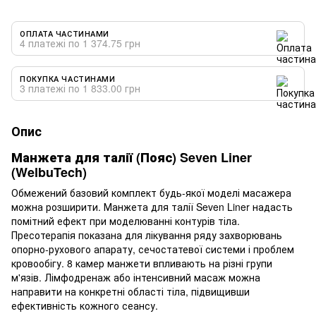
ОПЛАТА ЧАСТИНАМИ
4 платежі по 1 374.75 грн
ПОКУПКА ЧАСТИНАМИ
3 платежі по 1 833.00 грн
Опис
Манжета для талії (Пояс) Seven Liner
(WelbuTech)
Обмежений базовий комплект будь-якої моделі масажера
можна розширити. Манжета для талії Seven Liner надасть
помітний ефект при моделюванні контурів тіла.
Пресотерапія показана для лікування ряду захворювань
опорно-рухового апарату, сечостатевої системи і проблем
кровообігу. 8 камер манжети впливають на різні групи
м'язів. Лімфодренаж або інтенсивний масаж можна
направити на конкретні області тіла, підвищивши
ефективність кожного сеансу.