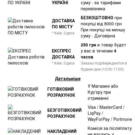
УКРАЇНІ
суму - за тарифами
перевізника
БЕЗКОШТОВНО
при
ДОСТАВКА
покупці від 8000 грн
ПО МІСТУ
При покупці на меншу
* Київ, Одеса
суму - Договірна
250 грн
и товар
будет
ЕКСПРЕС
у вас в течении
4
ДОСТАВКА
часов
* Київ, Одеса
Заказы подтверждаются в
будние дни (10:00-17:00)
Детальніше
У Магазині або
ГОТІВКОВИЙ
Кур'єру при
РОЗРАХУНОК
отриманні
Visa / MasterCard /
БЕЗГОТІВКОВИЙ
LiqPay /
РОЗРАХУНОК
WayForPay / Portmone
Комісія за післяплату
НАКЛАДЕНИЙ
не входить у