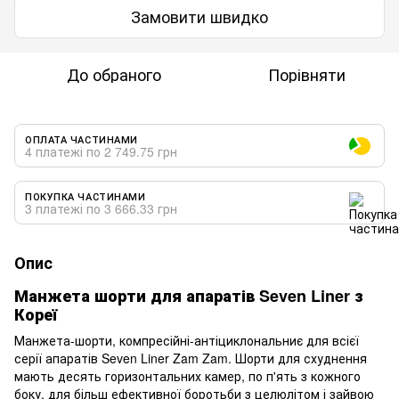
Замовити швидко
До обраного
Порівняти
ОПЛАТА ЧАСТИНАМИ
4 платежі по 2 749.75 грн
ПОКУПКА ЧАСТИНАМИ
3 платежі по 3 666.33 грн
Опис
Манжета шорти для апаратів Seven Liner з
Кореї
Манжета-шорти, компресійні-антіциклональниє для всієї
серії апаратів Seven Liner Zam Zam. Шорти для схуднення
мають десять горизонтальних камер, по п'ять з кожного
боку, для більш ефективної боротьби з целюлітом і зайвою