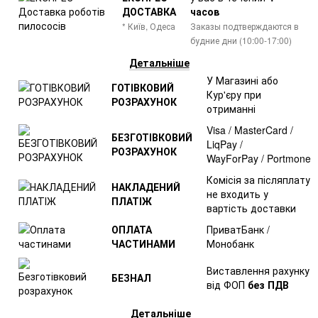
ДОСТАВКА
часов
* Київ, Одеса
Заказы подтверждаются в
будние дни (10:00-17:00)
Детальніше
У Магазині або
ГОТІВКОВИЙ
Кур'єру при
РОЗРАХУНОК
отриманні
Visa / MasterCard /
БЕЗГОТІВКОВИЙ
LiqPay /
РОЗРАХУНОК
WayForPay / Portmone
Комісія за післяплату
НАКЛАДЕНИЙ
не входить у
ПЛАТІЖ
вартість доставки
ОПЛАТА
ПриватБанк /
ЧАСТИНАМИ
Монобанк
Виставлення рахунку
БЕЗНАЛ
від ФОП
без ПДВ
Детальніше