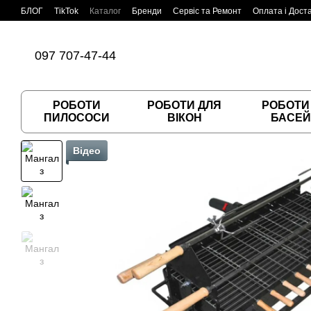
Перейти до основного контенту
БЛОГ
TikTok
Каталог
Бренди
Сервіс та Ремонт
Оплата і Дост
Угода користувача
Договір публічної оферти
097 707-47-44
РОБОТИ
РОБОТИ ДЛЯ
РОБОТИ
ПИЛОСОСИ
ВІКОН
БАСЕЙ
Відео