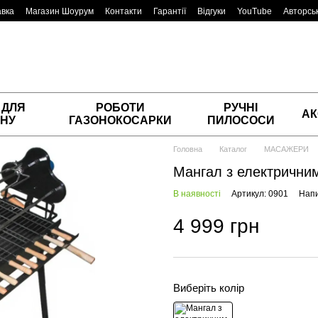
авка
Магазин Шоурум
Контакти
Гарантії
Відгуки
YouTube
Авторськ
 ДЛЯ
РОБОТИ
РУЧНІ
АК
НУ
ГАЗОНОКОСАРКИ
ПИЛОСОСИ
Головна
Каталог
МАСАЖЕРИ
Мангал з електрични
В наявності
Артикул: 0901
Напи
4 999 грн
Виберіть колір