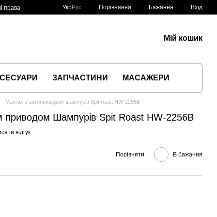
Порівняння
Укр
Рус
Бажання
Вхід
і права
Мій кошик
СЕСУАРИ
ЗАПЧАСТИНИ
МАСАЖЕРИ
Мангал з автоприводом шампурів Spit roast HW-2256B
м приводом Шампурів Spit Roast HW-2256B
сати відгук
Порівняти
В бажання