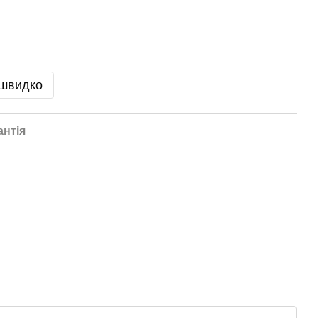
 швидко
антія