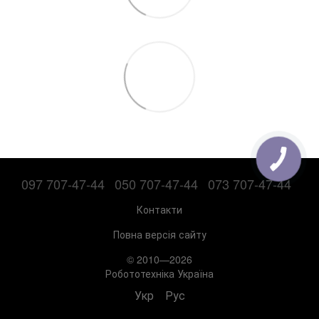
097 707-47-44
050 707-47-44
073 707-47-44
Контакти
Повна версія сайту
© 2010—2026
Робототехніка Україна
Укр
Рус