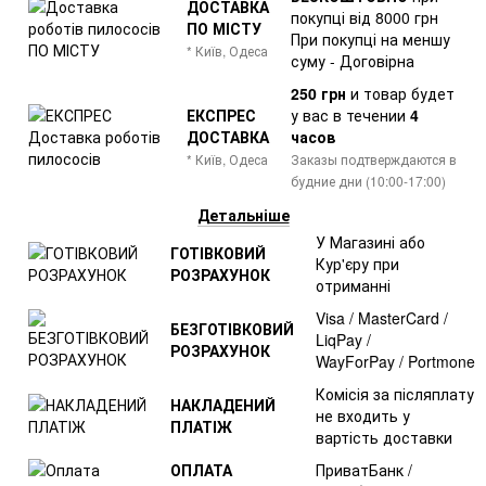
ДОСТАВКА
покупці від 8000 грн
ПО МІСТУ
При покупці на меншу
* Київ, Одеса
суму - Договірна
250 грн
и товар
будет
ЕКСПРЕС
у вас в течении
4
ДОСТАВКА
часов
* Київ, Одеса
Заказы подтверждаются в
будние дни (10:00-17:00)
Детальніше
У Магазині або
ГОТІВКОВИЙ
Кур'єру при
РОЗРАХУНОК
отриманні
Visa / MasterCard /
БЕЗГОТІВКОВИЙ
LiqPay /
РОЗРАХУНОК
WayForPay / Portmone
Комісія за післяплату
НАКЛАДЕНИЙ
не входить у
ПЛАТІЖ
вартість доставки
ОПЛАТА
ПриватБанк /