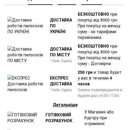
БЕЗКОШТОВНО
при
ДОСТАВКА
покупці від 8000 грн
ПО
При покупці на меншу
УКРАЇНІ
суму - за тарифами
перевізника
БЕЗКОШТОВНО
при
ДОСТАВКА
покупці від 8000 грн
ПО МІСТУ
При покупці на меншу
* Київ, Одеса
суму - Договірна
250 грн
и товар
будет
ЕКСПРЕС
у вас в течении
4
ДОСТАВКА
часов
* Київ, Одеса
Заказы подтверждаются в
будние дни (10:00-17:00)
Детальніше
У Магазині або
ГОТІВКОВИЙ
Кур'єру при
РОЗРАХУНОК
отриманні