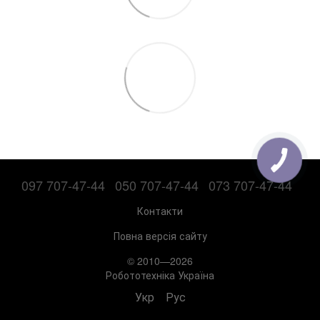
097 707-47-44
050 707-47-44
073 707-47-44
Контакти
Повна версія сайту
© 2010—2026
Робототехніка Україна
Укр
Рус