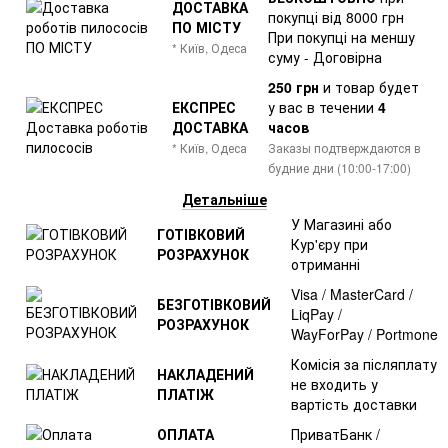
ДОСТАВКА
покупці від 8000 грн
ПО МІСТУ
При покупці на меншу
* Київ, Одеса
суму - Договірна
250 грн
и товар
будет
ЕКСПРЕС
у вас в течении
4
ДОСТАВКА
часов
* Київ, Одеса
Заказы подтверждаются в
будние дни (10:00-17:00)
Детальніше
У Магазині або
ГОТІВКОВИЙ
Кур'єру при
РОЗРАХУНОК
отриманні
Visa / MasterCard /
БЕЗГОТІВКОВИЙ
LiqPay /
РОЗРАХУНОК
WayForPay / Portmone
Комісія за післяплату
НАКЛАДЕНИЙ
не входить у
ПЛАТІЖ
вартість доставки
ОПЛАТА
ПриватБанк /