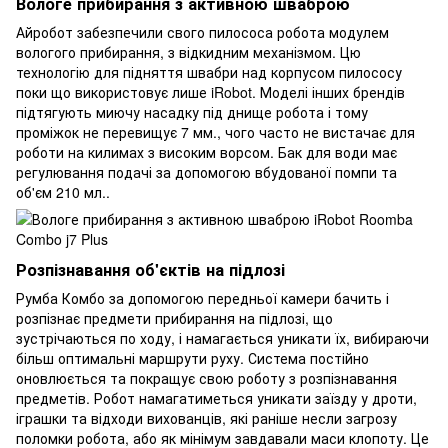
Вологе прибирання з активною шваброю
Айробот забезпечили свого пилососа робота модулем
вологого прибирання, з відкидним механізмом. Цю
технологію для підняття швабри над корпусом пилососу
поки що використовує лише iRobot. Моделі інших брендів
підтягують миючу насадку під днище робота і тому
проміжок не перевищує 7 мм., чого часто не вистачає для
роботи на килимах з високим ворсом. Бак для води має
регулювання подачі за допомогою вбудованої помпи та
об'єм 210 мл..
Розпізнавання об'єктів на підлозі
Румба Комбо за допомогою передньої камери бачить і
розпізнає предмети прибирання на підлозі, що
зустрічаються по ходу, і намагається уникати їх, вибираючи
більш оптимальні маршрути руху. Система постійно
оновлюється та покращує свою роботу з розпізнавання
предметів. Робот намагатиметься уникати заїзду у дроти,
іграшки та відходи вихованців, які раніше несли загрозу
поломки робота, або як мінімум завдавали маси клопоту. Це