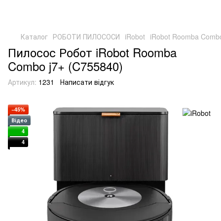
Каталог
РОБОТИ ПИЛОСОСИ
iRobot
iRobot Roomba Combo
Пилосос Робот iRobot Roomba
Combo j7+ (C755840)
Артикул:
1231
Написати відгук
−45%
Відео
4
4