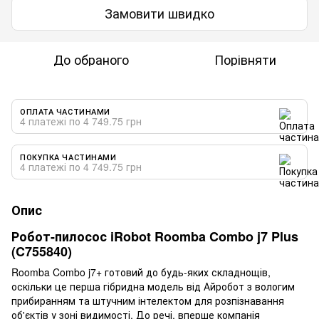
Замовити швидко
До обраного
Порівняти
ОПЛАТА ЧАСТИНАМИ
4 платежі по 4 749.75 грн
ПОКУПКА ЧАСТИНАМИ
4 платежі по 4 749.75 грн
Опис
Робот-пилосос iRobot Roomba Combo j7 Plus
(C755840)
Roomba Combo j7+ готовий до будь-яких складнощів,
оскільки це перша гібридна модель від Айробот з вологим
прибиранням та штучним інтелектом для розпізнавання
об'єктів у зоні видимості. До речі, вперше компанія