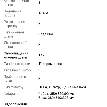
Кількість бічних
1
щіток
Подолання
16 мм
порогів
Регулювання
Ні
кліренсу
Тип нижньої
Подвійна
щітки
Ліфт основної
Ні
щітки
Самоочищення
Так
нижньої щітки
Тип бічної щітки
Трипроменева
Ліфт бічної щітки
Ні
Прибирання в
Ні
кутах
Тип фільтру
HEPA, Фільтр, що не миється
Габарити
Робот: 350х350х92 мм
База: 382х310х395 мм
Відображення