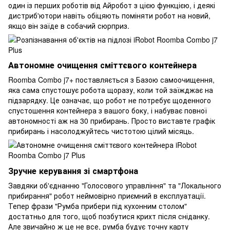
один із перших роботів від Айробот з цією функцією, і деякі
дистриб'ютори навіть обіцяють поміняти робот на новий,
якщо він заїде в собачий сюрприз.
Автономне очищення сміттєвого контейнера
Roomba Combo j7+ поставляється з Базою самоочищення,
яка сама спустошує робота щоразу, коли той заїжджає на
підзарядку. Це означає, що робот не потребує щоденного
спустошення контейнера з вашого боку, і набуває повної
автономності аж на 30 прибирань. Просто виставте графік
прибирань і насолоджуйтесь чистотою цілий місяць.
Зручне керування зі смартфона
Завдяки об'єднанню "Голосового управління" та "Локального
прибирання" робот неймовірно приємний в експлуатації.
Тепер фрази "Румба прибери під кухонним столом"
достатньо для того, щоб позбутися крихт після сніданку.
Але звичайно ж це не все, румба будує точну карту