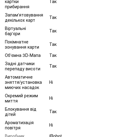
картки
Так
прибирання
Запам'ятовування
Так
декількох карт
Віртуальні
Так
бар'єри
Покімнатне
Так
зонування карти
Об'ємна 3D-Мапа
Так
Задні датчики
Так
перепаду висоти
Автоматичне
зняття/установка
Ні
миючих насадок
Окремий режим
Ні
миття
Блокування від
Так
дітей
Ароматизація
Ні
повітря
Виробник
iRobot