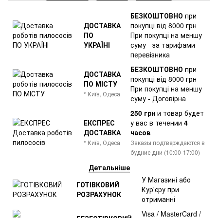
БЕЗКОШТОВНО
при
ДОСТАВКА
покупці від 8000 грн
ПО
При покупці на меншу
УКРАЇНІ
суму - за тарифами
перевізника
БЕЗКОШТОВНО
при
ДОСТАВКА
покупці від 8000 грн
ПО МІСТУ
При покупці на меншу
* Київ, Одеса
суму - Договірна
250 грн
и товар
будет
ЕКСПРЕС
у вас в течении
4
ДОСТАВКА
часов
* Київ, Одеса
Заказы подтверждаются в
будние дни (10:00-17:00)
Детальніше
У Магазині або
ГОТІВКОВИЙ
Кур'єру при
РОЗРАХУНОК
отриманні
Visa / MasterCard /