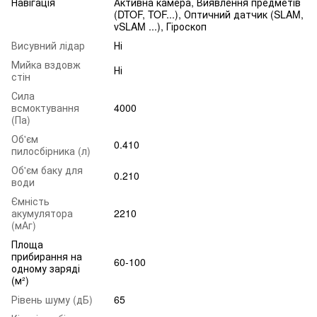
Навігація
Активна камера, Виявлення предметів
(DTOF, TOF...), Оптичний датчик (SLAM,
vSLAM ...), Гіроскоп
Висувний лідар
Ні
Мийка вздовж
Ні
стін
Сила
всмоктування
4000
(Па)
Об'єм
0.410
пилосбірника (л)
Об'єм баку для
0.210
води
Ємність
акумулятора
2210
(мАг)
Площа
прибирання на
60-100
одному заряді
(м²)
Рівень шуму (дБ)
65