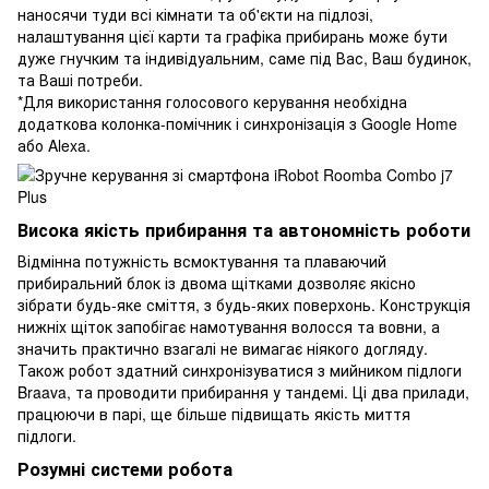
наносячи туди всі кімнати та об'єкти на підлозі,
налаштування цієї карти та графіка прибирань може бути
дуже гнучким та індивідуальним, саме під Вас, Ваш будинок,
та Ваші потреби.
*Для використання голосового керування необхідна
додаткова колонка-помічник і синхронізація з Google Home
або Alexa.
Висока якість прибирання та автономність роботи
Відмінна потужність всмоктування та плаваючий
прибиральний блок із двома щітками дозволяє якісно
зібрати будь-яке сміття, з будь-яких поверхонь. Конструкція
нижніх щіток запобігає намотування волосся та вовни, а
значить практично взагалі не вимагає ніякого догляду.
Також робот здатний синхронізуватися з мийником підлоги
Braava, та проводити прибирання у тандемі. Ці два прилади,
працюючи в парі, ще більше підвищать якість миття
підлоги.
Розумні системи робота