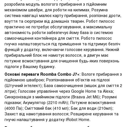
розробила модуль вологого прибирання з підйомним
механізмом швабри, для роботи на килимах
.
Розумна
система навігації малює карту прибирання, розпізнає дроти,
взуття та сюрпризи від домашніх тварин. Робот пилосос
практично не потребує обслуговування, а максимальну
автономність роботи забезпечує йому база із системою
самоочищення контейнера для сміття. Робото пилосос
гнучко налаштовується під приміщення та підтримує безліч
функцій у додатку, включаючи голосове керування. Нижній
прибиральний блок не намотує волосся, а двигун має
потужне всмоктування для очищення будь-яких поверхонь
підлоги у Вашому будинку.
Основні переваги Roomba Combo J7+
: Вологе прибирання з
підйомною шваброю; Розпізнавання об'єктів на підлозі
(Штучний інтелект); База самоочищення (мішок для сміття 2
літри); Голосове управління через Google Home та Alexa;
Синхронізація з мийником підлоги (Braava Jet M6); Розумні
підказки; Акумулятор (2210 mAh); Потужне всмоктування
(4000 Па); Сміттєвий бак (410 мл); Бак для води (210мл);
Захист від намотування волосся; Розширене керування та
гнучкі налаштування у додатку iRobot Home.