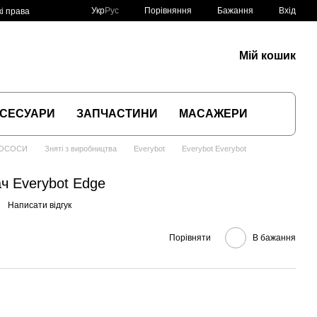
Порівняння
Укр
Рус
Бажання
Вхід
і права
Мій кошик
СЕСУАРИ
ЗАПЧАСТИНИ
МАСАЖЕРИ
ЛОСОСИ
Зняті з виробництва
Everybot
Everybot Everybot
ч Everybot Edge
Написати відгук
Порівняти
В бажання