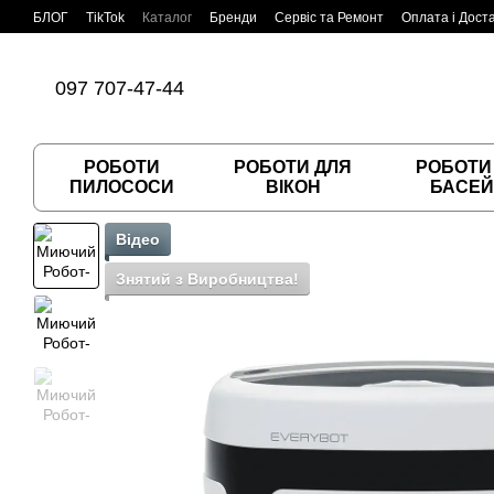
Перейти до основного контенту
БЛОГ
TikTok
Каталог
Бренди
Сервіс та Ремонт
Оплата і Дост
Угода користувача
Договір публічної оферти
097 707-47-44
РОБОТИ
РОБОТИ ДЛЯ
РОБОТИ
ПИЛОСОСИ
ВІКОН
БАСЕЙ
Відео
Знятий з Виробництва!