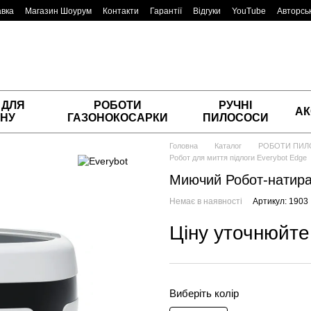
авка
Магазин Шоурум
Контакти
Гарантії
Відгуки
YouTube
Авторськ
 ДЛЯ
РОБОТИ
РУЧНІ
АК
НУ
ГАЗОНОКОСАРКИ
ПИЛОСОСИ
Головна
Каталог
РОБОТИ ПИ
Робот для миття підлоги Everybot Edge
Миючий Робот-натира
Немає в наявності
Артикул: 1903
Ціну уточнюйте
Виберіть колір