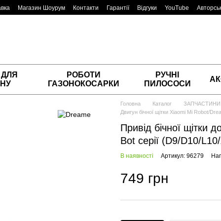
авка
Магазин Шоурум
Контакти
Гарантії
Відгуки
YouTube
Авторськ
 ДЛЯ
РОБОТИ
РУЧНІ
АК
НУ
ГАЗОНОКОСАРКИ
ПИЛОСОСИ
Головна
Каталог
ЗАПЧАСТИНИ
Двигун бічної щітки Xiaomi Mi Robot/Dre
Привід бічної щітки 
Bot серії (D9/D10/L10
В наявності
Артикул: 96279
Нап
749 грн