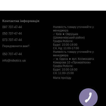
Контактна інформація
097 707-47-44
Наявність товару уточнюйте у
менеджера
050 707-47-44
✅ Київ ★ Овруцька
(Шевченківський район)
073 707-47-44
Графік Роботи:
Будні: 10:00-19:00
Передзвонити вам?
Сб, Нд: 11:00-17:00
Наявність товару уточнюйте у
050 707-47-44
менеджера
✅ м. Одеса ★ вул. Космонавта
info@robotics.ua
Комарова 10 «Промзв'язок»
Графік Роботи:
Будні: 10:00-16:00
Сб: 11:00-15:00
Мапа проїзду