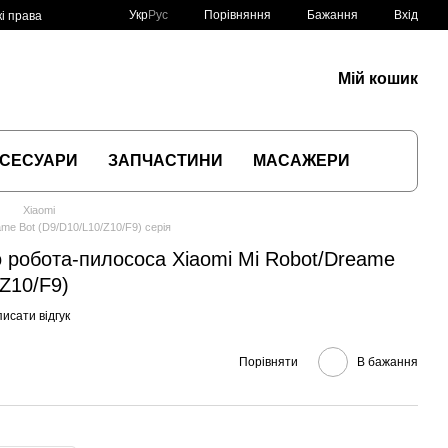
Порівняння
Укр
Рус
Бажання
Вхід
і права
Мій кошик
СЕСУАРИ
ЗАПЧАСТИНИ
МАСАЖЕРИ
Xiaomi
ame Bot (D9/D10/L10/Z10/F9) серія
до робота-пилососа Xiaomi Mi Robot/Dreame
/Z10/F9)
исати відгук
Порівняти
В бажання