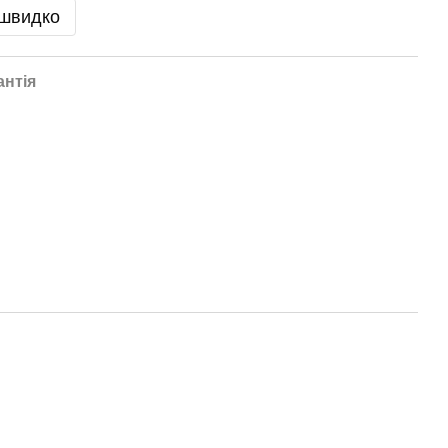
 швидко
антія