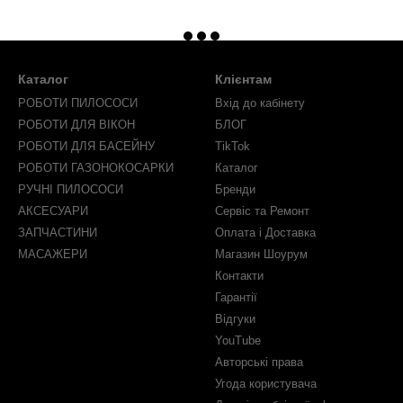
Каталог
Клієнтам
РОБОТИ ПИЛОСОСИ
Вхід до кабінету
РОБОТИ ДЛЯ ВІКОН
БЛОГ
РОБОТИ ДЛЯ БАСЕЙНУ
TikTok
РОБОТИ ГАЗОНОКОСАРКИ
Каталог
РУЧНІ ПИЛОСОСИ
Бренди
АКСЕСУАРИ
Сервіс та Ремонт
ЗАПЧАСТИНИ
Оплата і Доставка
МАСАЖЕРИ
Магазин Шоурум
Контакти
Гарантії
Відгуки
YouTube
Авторські права
Угода користувача