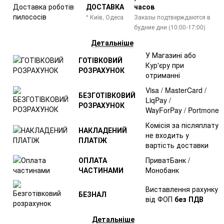
ДОСТАВКА
часов
* Київ, Одеса
Заказы подтверждаются в
будние дни (10:00-17:00)
Детальніше
У Магазині або
ГОТІВКОВИЙ
Кур'єру при
РОЗРАХУНОК
отриманні
Visa / MasterCard /
БЕЗГОТІВКОВИЙ
LiqPay /
РОЗРАХУНОК
WayForPay / Portmone
Комісія за післяплату
НАКЛАДЕНИЙ
не входить у
ПЛАТІЖ
вартість доставки
ОПЛАТА
ПриватБанк /
ЧАСТИНАМИ
Монобанк
Виставлення рахунку
БЕЗНАЛ
від ФОП
без ПДВ
Детальніше