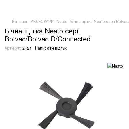
Каталог
АКСЕСУАРИ
Neato
Бічна щітка Neato серії Botva
Бічна щітка Neato серії
Botvac/Botvac D/Connected
Артикул:
2421
Написати відгук