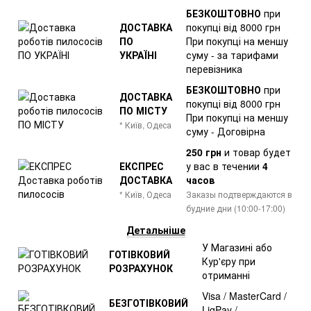
БЕЗКОШТОВНО
при
ДОСТАВКА
покупці від 8000 грн
ПО
При покупці на меншу
УКРАЇНІ
суму - за тарифами
перевізника
БЕЗКОШТОВНО
при
ДОСТАВКА
покупці від 8000 грн
ПО МІСТУ
При покупці на меншу
* Київ, Одеса
суму - Договірна
250 грн
и товар
будет
ЕКСПРЕС
у вас в течении
4
ДОСТАВКА
часов
* Київ, Одеса
Заказы подтверждаются в
будние дни (10:00-17:00)
Детальніше
У Магазині або
ГОТІВКОВИЙ
Кур'єру при
РОЗРАХУНОК
отриманні
Visa / MasterCard /
БЕЗГОТІВКОВИЙ
LiqPay /