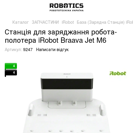
Каталог
ЗАПЧАСТИНИ
iRobot
База (Зарядна Станція) iRo
Станція для заряджання робота-
полотера iRobot Braava Jet M6
Артикул:
9247
Написати відгук
4
4