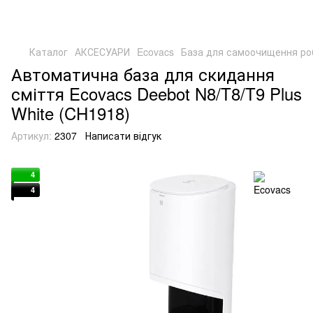
Каталог
АКСЕСУАРИ
Ecovacs
База для самоочищення робо
Автоматична база для скидання
сміття Ecovacs Deebot N8/T8/T9 Plus
White (CH1918)
Артикул:
2307
Написати відгук
4
4