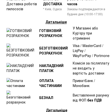
ДОСТАВКА
часов
* Київ, Одеса
Заказы подтверждаются в
будние дни (10:00-17:00)
Детальніше
У Магазині або
ГОТІВКОВИЙ
Кур'єру при
РОЗРАХУНОК
отриманні
Visa / MasterCard /
БЕЗГОТІВКОВИЙ
LiqPay /
РОЗРАХУНОК
WayForPay / Portmone
Комісія за післяплату
НАКЛАДЕНИЙ
не входить у
ПЛАТІЖ
вартість доставки
ОПЛАТА
ПриватБанк /
ЧАСТИНАМИ
Монобанк
Виставлення рахунку
БЕЗНАЛ
від ФОП
без ПДВ
Детальніше