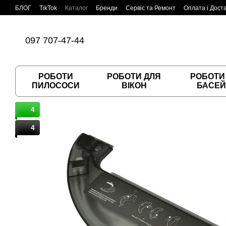
Перейти до основного контенту
БЛОГ
TikTok
Каталог
Бренди
Сервіс та Ремонт
Оплата і Дост
Угода користувача
Договір публічної оферти
097 707-47-44
РОБОТИ
РОБОТИ ДЛЯ
РОБОТИ
ПИЛОСОСИ
ВІКОН
БАСЕЙ
4
4