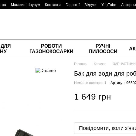
авка
Магазин Шоурум
Контакти
Гарантії
Відгуки
YouTube
Авторськ
 ДЛЯ
РОБОТИ
РУЧНІ
АК
НУ
ГАЗОНОКОСАРКИ
ПИЛОСОСИ
Головна
Каталог
ЗАПЧАСТИНИ
Бак для води для роб
Немає в наявності
Артикул: 9650
1 649 грн
Повідомити, коли з'яв