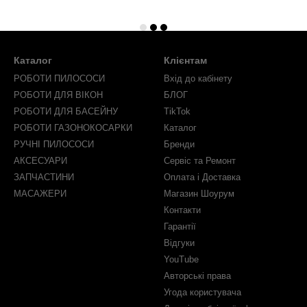
Каталог
Клієнтам
РОБОТИ ПИЛОСОСИ
Вхід до кабінету
РОБОТИ ДЛЯ ВІКОН
БЛОГ
РОБОТИ ДЛЯ БАСЕЙНУ
TikTok
РОБОТИ ГАЗОНОКОСАРКИ
Каталог
РУЧНІ ПИЛОСОСИ
Бренди
АКСЕСУАРИ
Сервіс та Ремонт
ЗАПЧАСТИНИ
Оплата і Доставка
МАСАЖЕРИ
Магазин Шоурум
Контакти
Гарантії
Відгуки
YouTube
Авторські права
Угода користувача