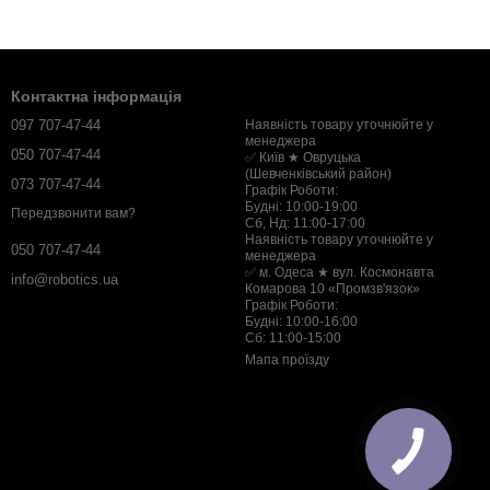
Контактна інформація
097 707-47-44
Наявність товару уточнюйте у
менеджера
050 707-47-44
✅ Київ ★ Овруцька
(Шевченківський район)
073 707-47-44
Графік Роботи:
Будні: 10:00-19:00
Передзвонити вам?
Сб, Нд: 11:00-17:00
Наявність товару уточнюйте у
050 707-47-44
менеджера
✅ м. Одеса ★ вул. Космонавта
info@robotics.ua
Комарова 10 «Промзв'язок»
Графік Роботи:
Будні: 10:00-16:00
Сб: 11:00-15:00
Мапа проїзду