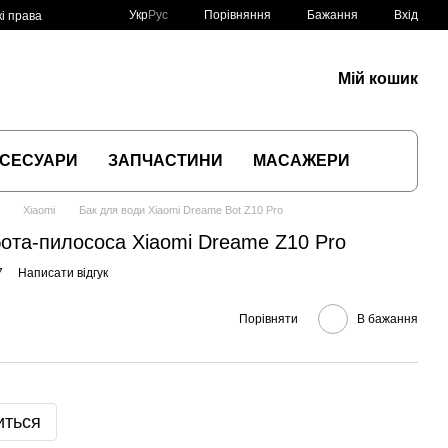
Порівняння
Укр
Рус
Бажання
Вхід
і права
Мій кошик
СЕСУАРИ
ЗАПЧАСТИНИ
МАСАЖЕРИ
Xiaomi
Бак для води Xiaomi Dreame Bot Z10 Pro
ота-пилососа Xiaomi Dreame Z10 Pro
7
Написати відгук
Порівняти
В бажання
иться