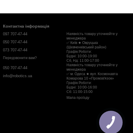
Контактна інформація
097 707-47-44
Наявність товару уточнюйте у
менеджера
050 707-47-44
✅ Київ ★ Овруцька
(Шевченківський район)
073 707-47-44
Графік Роботи:
Будні: 10:00-19:00
Передзвонити вам?
Сб, Нд: 11:00-17:00
Наявність товару уточнюйте у
050 707-47-44
менеджера
✅ м. Одеса ★ вул. Космонавта
info@robotics.ua
Комарова 10 «Промзв'язок»
Графік Роботи:
Будні: 10:00-16:00
Сб: 11:00-15:00
Мапа проїзду