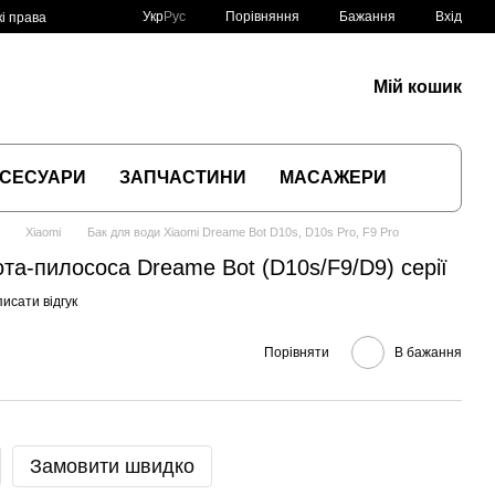
Порівняння
Укр
Рус
Бажання
Вхід
і права
Мій кошик
СЕСУАРИ
ЗАПЧАСТИНИ
МАСАЖЕРИ
Xiaomi
Бак для води Xiaomi Dreame Bot D10s, D10s Pro, F9 Pro
та-пилососа Dreame Bot (D10s/F9/D9) серії
исати відгук
Порівняти
В бажання
Замовити швидко