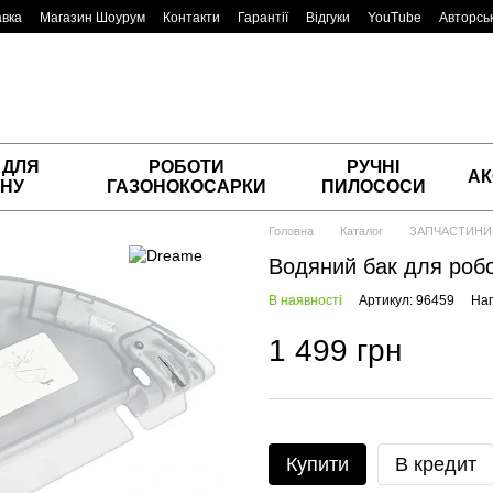
авка
Магазин Шоурум
Контакти
Гарантії
Відгуки
YouTube
Авторськ
 ДЛЯ
РОБОТИ
РУЧНІ
АК
НУ
ГАЗОНОКОСАРКИ
ПИЛОСОСИ
Головна
Каталог
ЗАПЧАСТИНИ
Водяний бак для робо
В наявності
Артикул: 96459
Нап
1 499 грн
Купити
В кредит