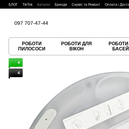
Перейти до основного контенту
БЛОГ
TikTok
Каталог
Бренди
Сервіс та Ремонт
Оплата і Дост
Угода користувача
Договір публічної оферти
097 707-47-44
РОБОТИ
РОБОТИ ДЛЯ
РОБОТИ
ПИЛОСОСИ
ВІКОН
БАСЕЙ
4
4