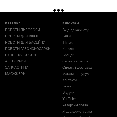
Каталог
Клієнтам
РОБОТИ ПИЛОСОСИ
Вхід до кабінету
РОБОТИ ДЛЯ ВІКОН
БЛОГ
РОБОТИ ДЛЯ БАСЕЙНУ
TikTok
РОБОТИ ГАЗОНОКОСАРКИ
Каталог
РУЧНІ ПИЛОСОСИ
Бренди
АКСЕСУАРИ
Сервіс та Ремонт
ЗАПЧАСТИНИ
Оплата і Доставка
МАСАЖЕРИ
Магазин Шоурум
Контакти
Гарантії
Відгуки
YouTube
Авторські права
Угода користувача