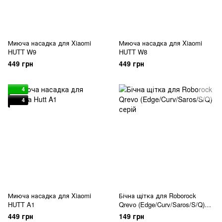
Миюча насадка для Xiaomi
Миюча насадка для Xiaomi
HUTT W9
HUTT W8
449 грн
449 грн
4
4
Миюча насадка для Xiaomi
Бічна щітка для Roborock
HUTT A1
Qrevo (Edge/Curv/Saros/S/Q)
серія
449 грн
149 грн