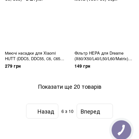
Миючі насадки для Xiaomi
Фільтр HEPA для Dreame
HUTT (DDC5, DDC55, С6, С65)
(X60/X50/L40/L50/L60/Matrix)
– 2 шт.
Mova (V50/P50) серія
279 грн
149 грн
Показати ще 20 товарів
Назад
Вперед
6
з 10