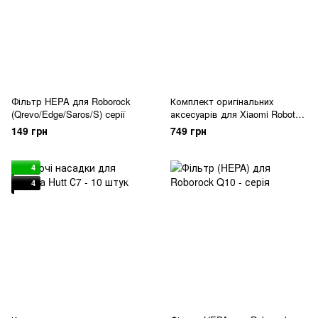
Фільтр HEPA для Roborock
Комплект оригінальних
(Qrevo/Edge/Saros/S) серії
аксесуарів для Xiaomi Robot
Vacuum E5
149 грн
749 грн
4
4