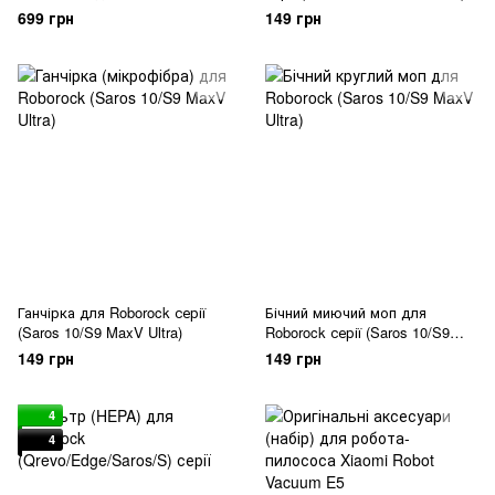
Roborock (S8/Q5/Q8) серія
699 грн
149 грн
Ганчірка для Roborock серії
Бічний миючий моп для
(Saros 10/S9 MaxV Ultra)
Roborock серії (Saros 10/S9
MaxV Ultra)
149 грн
149 грн
4
4