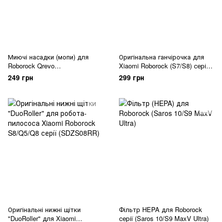
Миючі насадки (мопи) для
Оригінальна ганчірочка для
Roborock Qrevo
Xiaomi Roborock (S7/S8) серія
(Edge/Curv/Saros) серія
сіра
249 грн
299 грн
Оригінальні нижні щітки
Фільтр HEPA для Roborock
"DuoRoller" для Xiaomi
серії (Saros 10/S9 MaxV Ultra)