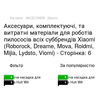
Каталог
АКСЕСУАРИ
Xiaomi
Аксесуари, комплектуючі, та
витратні матеріали для роботів
пилососів всіх суббрендів Xiaomi
(Roborock, Dreame, Mova, Roidmi,
Mijia, Lydsto, Viomi) - Сторінка: 6
Фільтр
За популярністю
4
4
4
4