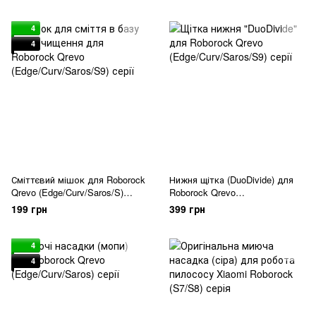
4
4
Сміттєвий мішок для Roborock
Нижня щітка (DuoDivide) для
Qrevo (Edge/Curv/Saros/S)
Roborock Qrevo
серія
(Edge/Curv/Saros/S9) серія
199 грн
399 грн
4
4