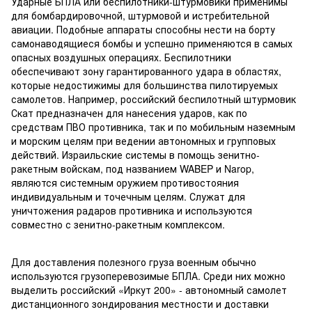
Ударные БПЛА или беспилотники-штурмовики применимы
для бомбардировочной, штурмовой и истребительной
авиации. Подобные аппараты способны нести на борту
самонаводящиеся бомбы и успешно применяются в самых
опасных воздушных операциях. Беспилотники
обеспечивают зону гарантированного удара в областях,
которые недостижимы для большинства пилотируемых
самолетов. Например, российский беспилотный штурмовик
Скат предназначен для нанесения ударов, как по
средствам ПВО противника, так и по мобильным наземным
и морским целям при ведении автономных и групповых
действий. Израильские системы в помощь зенитно-
ракетным войскам, под названием WABEP и Narop,
являются системным оружием противостояния
индивидуальным и точечным целям. Служат для
уничтожения радаров противника и используются
совместно с зенитно-ракетным комплексом.
Для доставления полезного груза военным обычно
используются грузоперевозимые БПЛА. Среди них можно
выделить российский «Иркут 200» - автономный самолет
дистанционного зондирования местности и доставки