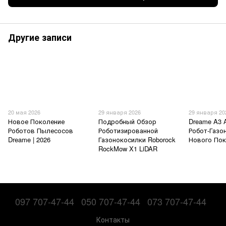
Другие записи
20 мая 2026
29 января 2026
29 января 20
Новое Поколение
Подробный Обзор
Dreame A3 
Роботов Пылесосов
Роботизированной
Робот-Газо
Dreame | 2026
Газонокосилки Roborock
Нового По
RockMow X1 LiDAR
097 707-47-44
050 707-47-44
073 707-47-44
Контакты