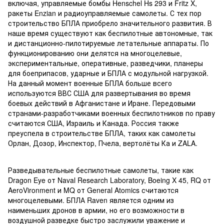
включая, управляемые бомбы Henschel Hs 293 и Fritz X,
ракеты Enzian и радиоуправляемые самолеты. С тех пор
строительство БПЛА приобрело значительного развития. В
наше время существуют как беспилотные автономные, так
и дистанционно-пилотируемые летательные аппараты. По
функционированию они делятся на многоцелевые,
экспериментальные, оперативные, разведчики, планеры
для боеприпасов, ударные и БПЛА с модульной нагрузкой.
На данный момент военные БПЛА больше всего
используются ВВС США для развертывания во время
боевых действий в Афганистане и Иране. Передовыми
странами-разработчиками военных беспилотников по праву
считаются США, Израиль и Канада. Россия также
преуспела в строительстве БПЛА, таких как самолеты
Орлан, Дозор, Инспектор, Пчела, вертолёты Ка и ZALA.
Разведывательные беспилотные самолеты, такие как
Dragon Eye от Naval Research Laboratory, Boeing X 45, RQ от
AeroVironment и MQ от General Atomics считаются
многоцелевыми. БПЛА Raven является одним из
наименьших дронов в армии, но его возможности в
воздушной разведке быстро заслужили уважение и