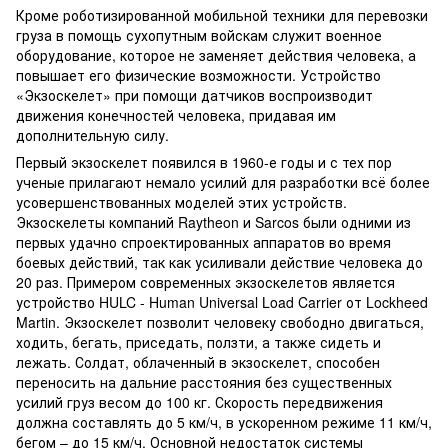
Кроме роботизированной мобильной техники для перевозки
груза в помощь сухопутным войскам служит военное
оборудование, которое не заменяет действия человека, а
повышает его физические возможности. Устройство
«Экзоскелет» при помощи датчиков воспроизводит
движения конечностей человека, придавая им
дополнительную силу.
Первый экзоскелет появился в 1960-е годы и с тех пор
ученые прилагают немало усилий для разработки всё более
усовершенствованных моделей этих устройств.
Экзоскелеты компаний Raytheon и Sarcos были одними из
первых удачно спроектированных аппаратов во время
боевых действий, так как усиливали действие человека до
20 раз. Примером современных экзоскелетов является
устройство HULC - Human Universal Load Carrier от Lockheed
Martin. Экзоскелет позволит человеку свободно двигаться,
ходить, бегать, приседать, ползти, а также сидеть и
лежать. Солдат, облаченный в экзоскелет, способен
переносить на дальние расстояния без существенных
усилий груз весом до 100 кг. Скорость передвижения
должна составлять до 5 км/ч, в ускоренном режиме 11 км/ч,
бегом – до 15 км/ч. Основной недостаток системы