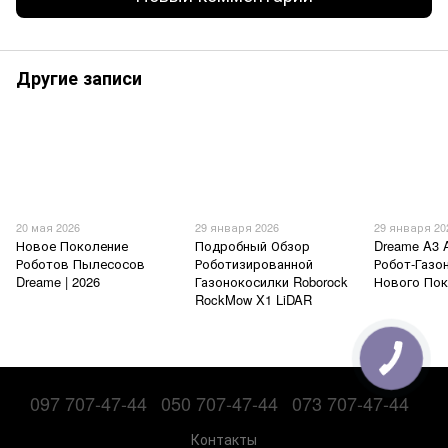
Другие записи
20 мая 2026
29 января 2026
29 января 20
Новое Поколение
Подробный Обзор
Dreame A3 
Роботов Пылесосов
Роботизированной
Робот-Газо
Dreame | 2026
Газонокосилки Roborock
Нового По
RockMow X1 LiDAR
097 707-47-44
050 707-47-44
073 707-47-44
Контакты