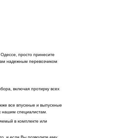
и Одессе, просто принесите
к нам надежным перевозчиком
ибора, включая протирку всех
акже все впускные и выпускные
 к нашим специалистам.
ляемый в комплекте или
го, и если Вы позволите ему