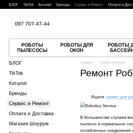
Перейти к основному контенту
БЛОГ
TikTok
Каталог
Бренды
Сервис и Ремонт
Оплата и Дост
Пользовательское соглашение
Договор публичной оферты
097 707-47-44
РОБОТЫ
РОБОТЫ ДЛЯ
РОБОТЫ 
ПЫЛЕСОСЫ
ОКОН
БАССЕЙ
БЛОГ
Главная
Сервис и Ремонт
Ремонт Роб
TikTok
Каталог
Бренды
Ищете
сервис для р
Сервис и Ремонт
Оплата и Доставка
В большинстве случаев все
Магазин Шоурум
пылесос в нормальное сос
ослабленных соединений и