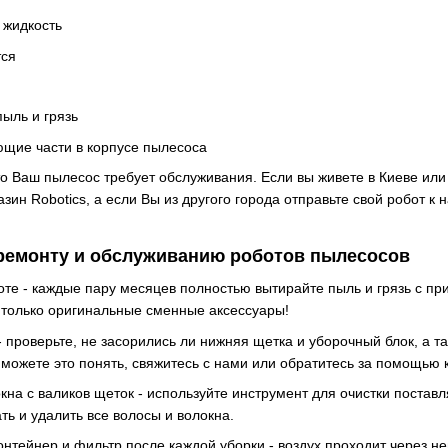
 жидкость
тся
ыль и грязь
щие части в корпусе пылесоса
что Ваш пылесос требует обслуживания. Если вы живете в Киеве ил
зин Robotics, а если Вы из другого города отправьте свой робот 
ремонту и обслуживанию роботов пылесосов
оте - каждые пару месяцев полностью вытирайте пыль и грязь с пр
 только оригинальные сменные аксессуары!
 проверьте, не засорились ли нижняя щетка и уборочный блок, а т
 можете это понять, свяжитесь с нами или обратитесь за помощью
кна с валиков щеток - используйте инструмент для очистки постав
ть и удалить все волосы и волокна.
тейнер и фильтр после каждой уборки - воздух проходит через не