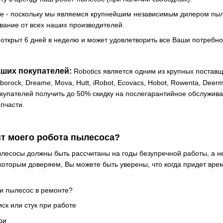
де - поскольку мы являемся крупнейшим независимым дилером пыл
вание от всех наших производителей.
 открыт 6 дней в неделю и может удовлетворить все Ваши потребно
ших покупателей:
Robotics является одним из крупных поставщ
borock, Dreame, Mova, Hutt, iRobot, Ecovacs, Hobot, Rowenta, Deer
купателей получить до 50% скидку на послегарантийное обслужива
пчасти.
нт моего робота пылесоса?
лесосы должны быть рассчитаны на годы безупречной работы, а н
 которым доверяем, Вы можете быть уверены, что когда придет вре
ли пылесос в ремонте?
ск или стук при работе
ри