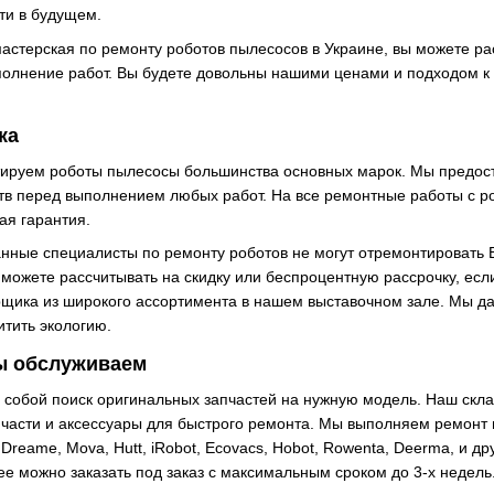
ти в будущем.
астерская по ремонту роботов пылесосов в Украине, вы можете ра
полнение работ. Вы будете довольны нашими ценами и подходом 
ика
ируем роботы пылесосы большинства основных марок. Мы предост
ств перед выполнением любых работ. На все ремонтные работы с 
ая гарантия.
нные специалисты по ремонту роботов не могут отремонтировать 
ы можете рассчитывать на скидку или беспроцентную рассрочку, ес
щика из широкого ассортимента в нашем выставочном зале. Мы д
итить экологию.
ы обслуживаем
а собой поиск оригинальных запчастей на нужную модель. Наш скла
части и аксессуары для быстрого ремонта. Мы выполняем ремонт 
Dreame, Mova, Hutt, iRobot, Ecovacs, Hobot, Rowenta, Deerma, и дру
 ее можно заказать под заказ с максимальным сроком до 3-х недель