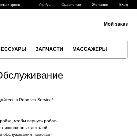
Сравнение
Укр
Рус
Желания
Вход
рские права
Мой заказ
СЕССУАРЫ
ЗАПЧАСТИ
МАССАЖЕРЫ
Обслуживание
йтесь в Robotics-Service!
ройка, чтобы вернуть робот-
ет изношенных деталей,
се обслуживания помогает