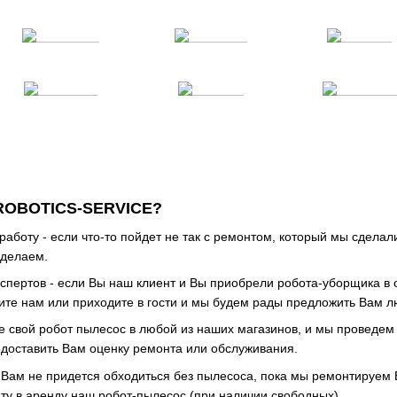
ROBOTICS-SERVICE?
аботу - если что-то пойдет не так с ремонтом, который мы сделал
 делаем.
спертов - если Вы наш клиент и Вы приобрели робота-уборщика в 
ите нам или приходите в гости и мы будем рады предложить Вам 
те свой робот пылесос в любой из наших магазинов, и мы проведе
едоставить Вам оценку ремонта или обслуживания.
 Вам не придется обходиться без пылесоса, пока мы ремонтируем
ту в аренду наш робот-пылесос (при наличии свободных).