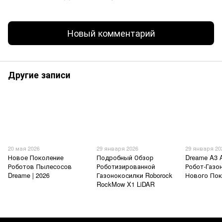
Новый комментарий
Другие записи
20 мая 2026
29 января 2026
29 января 20
Новое Поколение
Подробный Обзор
Dreame A3 
Роботов Пылесосов
Роботизированной
Робот-Газо
Dreame | 2026
Газонокосилки Roborock
Нового По
RockMow X1 LiDAR