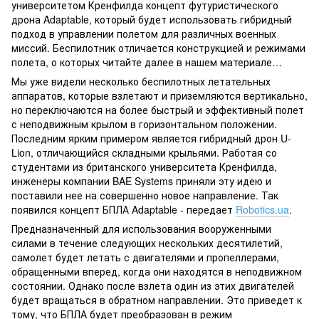
университетом Кренфилда концепт футуристического
дрона Adaptable, который будет использовать гибридный
подход в управлении полетом для различных военных
миссий. Беспилотник отличается конструкцией и режимами
полета, о которых читайте далее в нашем материале…
Мы уже видели несколько беспилотных летательных
аппаратов, которые взлетают и приземляются вертикально,
но переключаются на более быстрый и эффективный полет
с неподвижным крылом в горизонтальном положении.
Последним ярким примером является гибридный дрон U-
Lion, отличающийся складными крыльями. Работая со
студентами из британского университета Кренфилда,
инженеры компании BAE Systems приняли эту идею и
поставили нее на совершенно новое направление. Так
появился концепт БПЛА Adaptable - передает
Robotics.ua
.
Предназначенный для использования вооруженными
силами в течение следующих нескольких десятилетий,
самолет будет летать с двигателями и пропеллерами,
обращенными вперед, когда они находятся в неподвижном
состоянии. Однако после взлета один из этих двигателей
будет вращаться в обратном направлении. Это приведет к
тому, что БПЛА будет преобразован в режим