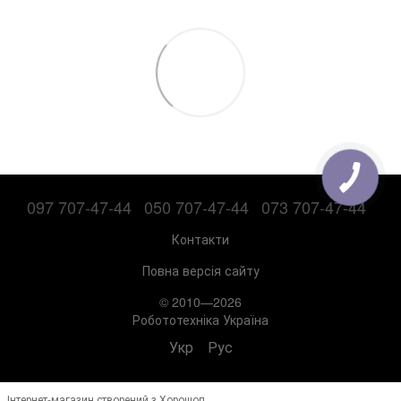
097 707-47-44
050 707-47-44
073 707-47-44
Контакти
Повна версія сайту
© 2010—2026
Робототехніка Україна
Укр
Рус
Інтернет-магазин створений з Хорошоп