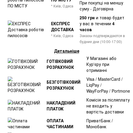
При покупці на меншу
* Київ, Одеса
суму - Договірна
250 грн
и товар
будет
ЕКСПРЕС
у вас в течении
4
ДОСТАВКА
часов
* Київ, Одеса
Заказы подтверждаются в
будние дни (10:00-17:00)
Детальніше
У Магазині або
ГОТІВКОВИЙ
Кур'єру при
РОЗРАХУНОК
отриманні
Visa / MasterCard /
БЕЗГОТІВКОВИЙ
LiqPay /
РОЗРАХУНОК
WayForPay / Portmone
Комісія за післяплату
НАКЛАДЕНИЙ
не входить у
ПЛАТІЖ
вартість доставки
ОПЛАТА
ПриватБанк /
ЧАСТИНАМИ
Монобанк