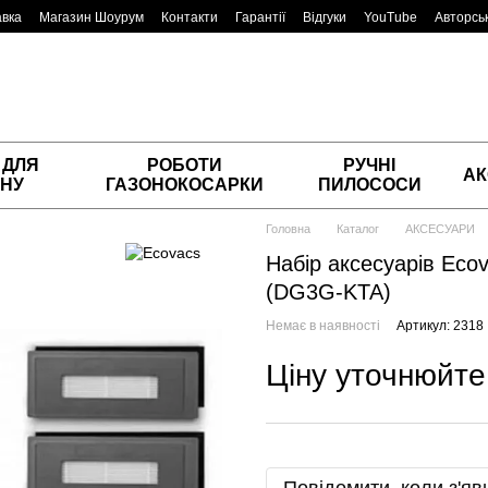
авка
Магазин Шоурум
Контакти
Гарантії
Відгуки
YouTube
Авторськ
 ДЛЯ
РОБОТИ
РУЧНІ
АК
НУ
ГАЗОНОКОСАРКИ
ПИЛОСОСИ
Головна
Каталог
АКСЕСУАРИ
Набір аксесуарів Eco
(DG3G-KTA)
Немає в наявності
Артикул: 2318
Ціну уточнюйте