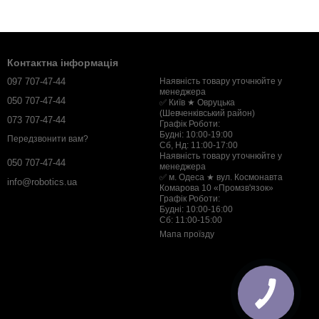
Контактна інформація
097 707-47-44
Наявність товару уточнюйте у
менеджера
050 707-47-44
✅ Київ ★ Овруцька
(Шевченківський район)
073 707-47-44
Графік Роботи:
Будні: 10:00-19:00
Передзвонити вам?
Сб, Нд: 11:00-17:00
Наявність товару уточнюйте у
050 707-47-44
менеджера
✅ м. Одеса ★ вул. Космонавта
info@robotics.ua
Комарова 10 «Промзв'язок»
Графік Роботи:
Будні: 10:00-16:00
Сб: 11:00-15:00
Мапа проїзду