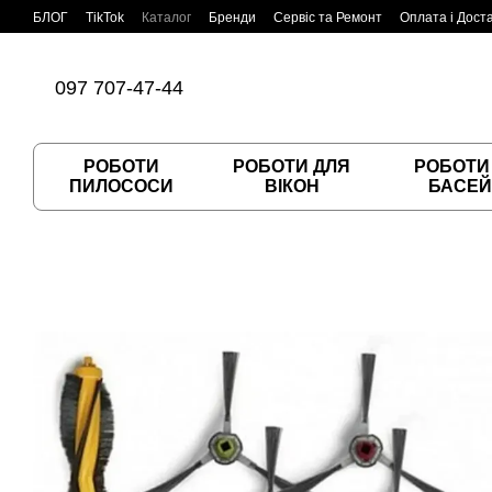
Перейти до основного контенту
БЛОГ
TikTok
Каталог
Бренди
Сервіс та Ремонт
Оплата і Дост
Угода користувача
Договір публічної оферти
097 707-47-44
РОБОТИ
РОБОТИ ДЛЯ
РОБОТИ
ПИЛОСОСИ
ВІКОН
БАСЕЙ