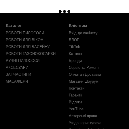
Каталог
Клієнтам
РОБОТИ ПИЛОСОСИ
Вхід до кабінету
РОБОТИ ДЛЯ ВІКОН
БЛОГ
РОБОТИ ДЛЯ БАСЕЙНУ
TikTok
РОБОТИ ГАЗОНОКОСАРКИ
Каталог
РУЧНІ ПИЛОСОСИ
Бренди
АКСЕСУАРИ
Сервіс та Ремонт
ЗАПЧАСТИНИ
Оплата і Доставка
МАСАЖЕРИ
Магазин Шоурум
Контакти
Гарантії
Відгуки
YouTube
Авторські права
Угода користувача