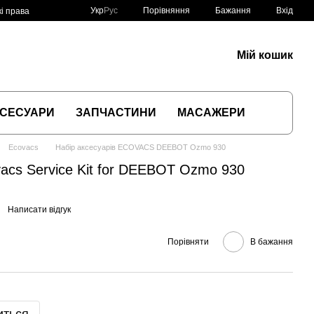
Порівняння
Укр
Рус
Бажання
Вхід
і права
Мій кошик
СЕСУАРИ
ЗАПЧАСТИНИ
МАСАЖЕРИ
Ecovacs
Набір аксесуарів ECOVACS DEEBOT Ozmo 930
vacs Service Kit for DEEBOT Ozmo 930
Написати відгук
Порівняти
В бажання