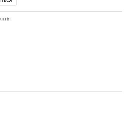
иться
антія