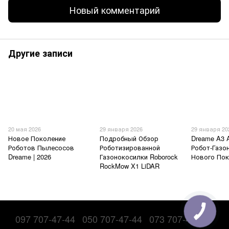
Новый комментарий
Другие записи
20 мая 2026
29 января 2026
29 января 20
Новое Поколение
Подробный Обзор
Dreame A3 
Роботов Пылесосов
Роботизированной
Робот-Газо
Dreame | 2026
Газонокосилки Roborock
Нового По
RockMow X1 LiDAR
097 707-47-44
050 707-47-44
073 707-47-44