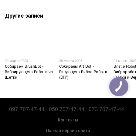
Другие записи
29 марта 2023
28 марта 2023
24 марта 202
Собираем BrushBot -
Собираем Art Bot -
​Bristle Rob
Вибрирующего Робота из
Рисующего Вибро-Робота
Виброробот
Щетки
(DIY)
Щетки и Ве
097 707-47-44
050 707-47-44
073 707-47-44
Контакты
Полная версия сайта