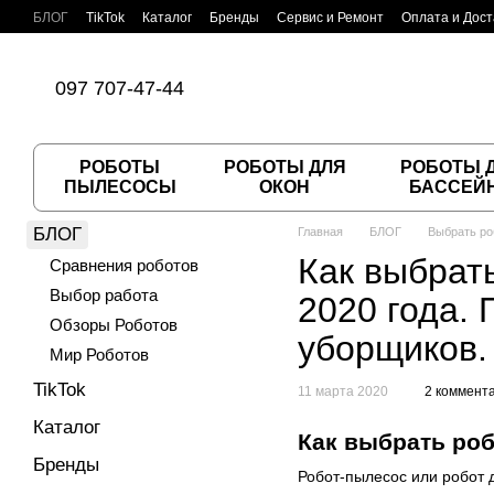
Перейти к основному контенту
БЛОГ
TikTok
Каталог
Бренды
Сервис и Ремонт
Оплата и Дост
Пользовательское соглашение
Договор публичной оферты
097 707-47-44
РОБОТЫ
РОБОТЫ ДЛЯ
РОБОТЫ 
ПЫЛЕСОСЫ
ОКОН
БАССЕЙ
БЛОГ
Главная
БЛОГ
Выбрать ро
Как выбрат
Сравнения роботов
Выбор работа
2020 года.
Обзоры Роботов
уборщиков.
Мир Роботов
TikTok
11 марта 2020
2 коммент
Каталог
Как выбрать роб
Бренды
Робот-пылесос или робот 