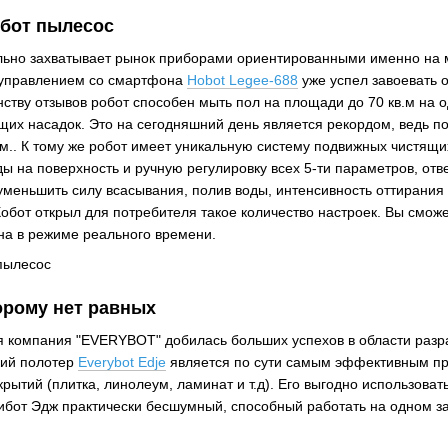
бот пылесос
льно захватывает рынок приборами ориентированными именно на 
 управлением со смартфона
Hobot Legee-688
уже успел завоевать 
нству отзывов робот способен мыть пол на площади до 70 кв.м на
щих насадок. Это на сегодняшний день является рекордом, ведь п
в.м.. К тому же робот имеет уникальную систему подвижных чистящ
ы на поверхность и ручную регулировку всех 5-ти параметров, отв
уменьшить силу всасывания, полив воды, интенсивность оттирания 
Хобот открыл для потребителя такое количество настроек. Вы смож
на в режиме реального времени.
орому нет равных
 компания "EVERYBOT" добилась больших успехов в области разра
кий полотер
Everybot Edje
является по сути самым эффективным п
рытий (плитка, линолеум, ламинат и т.д). Его выгодно использова
бот Эдж практически бесшумный, способный работать на одном за