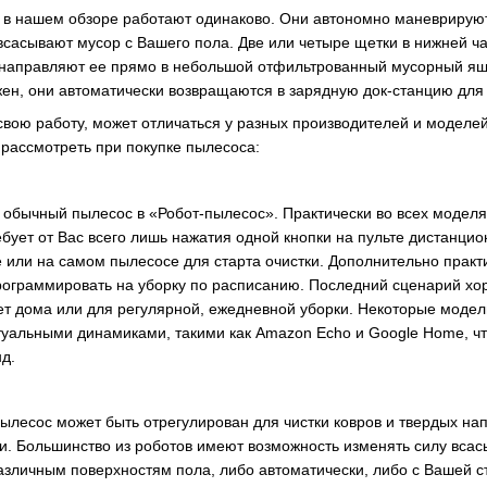
 в нашем обзоре работают одинаково. Они автономно маневрирую
 всасывают мусор с Вашего пола. Две или четыре щетки в нижней ч
 и направляют ее прямо в небольшой отфильтрованный мусорный ящ
жен, они автоматически возвращаются в зарядную док-станцию для
свою работу, может отличаться у разных производителей и моделе
 рассмотреть при покупке пылесоса:
обычный пылесос в «Робот-пылесос». Практически во всех моделя
бует от Вас всего лишь нажатия одной кнопки на пульте дистанцио
или на самом пылесосе для старта очистки. Дополнительно прак
ограммировать на уборку по расписанию. Последний сценарий хор
нет дома или для регулярной, ежедневной уборки. Некоторые модел
туальными динамиками, такими как Amazon Echo и Google Home, чт
д.
ылесос может быть отрегулирован для чистки ковров и твердых нап
и. Большинство из роботов имеют возможность изменять силу всас
различным поверхностям пола, либо автоматически, либо с Вашей с