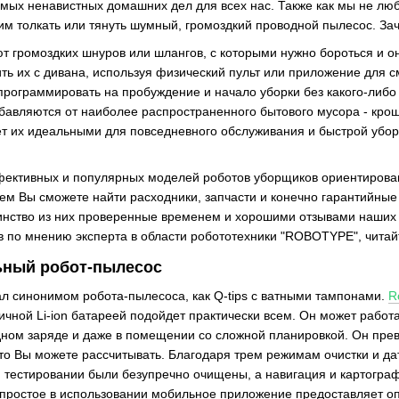
самых ненавистных домашних дел для всех нас. Также как мы не лю
м толкать или тянуть шумный, громоздкий проводной пылесос. Зача
 громоздких шнуров или шлангов, с которыми нужно бороться и он
ить их с дивана, используя физический пульт или приложение для 
программировать на пробуждение и начало уборки без какого-либ
бавляются от наиболее распространенного бытового мусора - кро
ет их идеальными для повседневного обслуживания и быстрой убор
ективных и популярных моделей роботов уборщиков ориентирован
шем Вы сможете найти расходники, запчасти и конечно гарантийные
инство из них проверенные временем и хорошими отзывами наших 
 по мнению эксперта в области робототехники "ROBOTYPE", читайт
ьный робот-пылесос
ал синонимом робота-пылесоса, как Q-tips с ватными тампонами.
R
чной Li-ion батареей подойдет практически всем. Он может работ
дном заряде и даже в помещении со сложной планировкой. Он пр
 что Вы можете рассчитывать. Благодаря трем режимам очистки и д
м тестировании были безупречно очищены, а навигация и картогр
 простое в использовании мобильное приложение предоставляет о