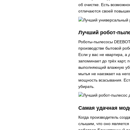
об очистке. Есть возможн
отличаются своей повышен
Лучший робот-пыле
Роботы-пылесосы DEEBOT у
производстве бытовой ро
Если у вас не квартира, а
запоминает до трёх карт, 
выполняющий влажную убор
мытья не наезжает на нег
мощность всасывания. Ест
убирать.
Cамая удачная мод
Когда производитель созд
слышим, что оно является
работает. Единственный ро