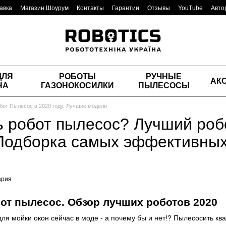
авка
Магазин Шоурум
Контакты
Гарантии
Отзывы
YouTube
Авто
ДЛЯ
РОБОТЫ
РУЧНЫЕ
АК
НА
ГАЗОНОКОСИЛКИ
ПЫЛЕСОСЫ
бот Пылесос в 2020 году. Лучшие модели
ь робот пылесос? Лучший роб
 Подборка самых эффективных
ария
от пылесос. Обзор лучших роботов 2020
для мойки окон сейчас в моде - а почему бы и нет!? Пылесосить к