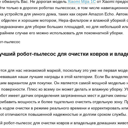
е обмануть Вас. Не дорогая модель
Xiaomi Mijia 1C
от Xiaomi предо
ти только в дорогих роботах пылесосах, в том числе навигационн
а устройств для умного дома, таких как серия Amazon Echo. Автом
 обделен и хорошим мотором, Hepa-фильтром и влажной уборкой 
предназначен для уборки больших площадей, но для небольшой или
крайнем случае его можно использовать для покомнатной уборки.
чший робот-пылесос для очистки ковров и вла
тся для нас незнакомой маркой, поскольку это уже не первая мод
оевавшая наши лучшие награды в этой категории. Если Вы владеле
шим вариантом для покупки. Он является самой мощной моделью н
 поверхности. Плюс ко всему он может делать и влажную уборку. 
Робот имеет датчик определения загрязненных мест и датчик смены
рибавить мощность и более тщательно очистить отдельную зону. 
а ходом очистки в режиме реального времени и корректировать или
obot отличаются повышенной надежностью и долгим сроком службы.