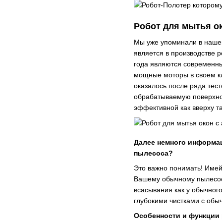
Робот для мытья о
Мы уже упоминали в нашем
является в производстве р
года являются современ
мощные моторы в своем кл
оказалось после ряда тес
обрабатываемую поверхнос
эффективной как вверху та
Далее немного информац
пылесоса?
Это важно понимать! Имей
Вашему обычному пылесосу
всасывания как у обычног
глубокими чистками с об
Особенности и функции