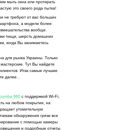
бим мыть окна или протирать
стую это своего рода пытка!
и не требуют от вас больших
смартфона, а модели более
о вмешательства вообще.
шки пищи, шерсть домашних
ки, когда Вы занимаетесь
а для рынка Украины. Только
 мастерские. Тут Вы найдете
клиентов. Итак самые лучшие
е далее...
oomba 980
с поддержкой Wi-Fi,
ать на любом покрытии, на
евращает утомительную
атчикам обнаружения грязи все
афирование с помощью камеры
повещения и подробные отчеты