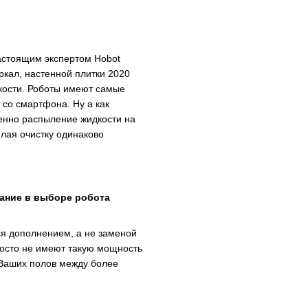
астоящим экспертом Hobot
ркал, настенной плитки 2020
ости. Роботы имеют самые
 со смартфона. Ну а как
енно распыление жидкости на
лая очистку одинаково
ание в выборе робота
ся дополнением, а не заменой
росто не имеют такую мощность
 Ваших полов между более