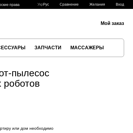
Сравнение
Укр
Рус
Желания
Вход
рские права
Мой заказ
СЕССУАРЫ
ЗАПЧАСТИ
МАССАЖЕРЫ
от-пылесос
 роботов
вартиру или дом необходимо