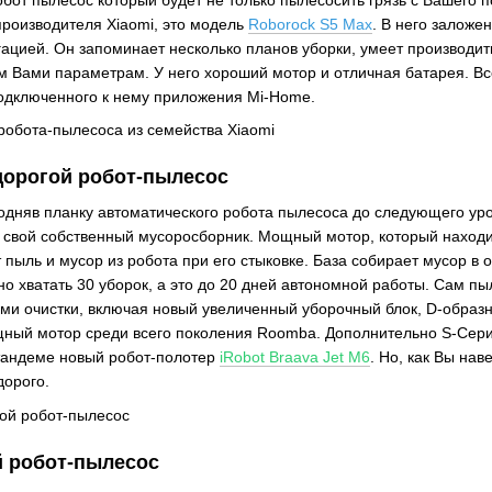
производителя Xiaomi, это модель
Roborock S5 Max
. В него залож
ацией. Он запоминает несколько планов уборки, умеет производить
м Вами параметрам. У него хороший мотор и отличная батарея. В
одключенного к нему приложения Mi-Home.
орогой робот-пылесос
 подняв планку автоматического робота пылесоса до следующего ур
 свой собственный мусоросборник. Мощный мотор, который находи
пыль и мусор из робота при его стыковке. База собирает мусор в 
о хватать 30 уборок, а это до 20 дней автономной работы. Сам п
ми очистки, включая новый увеличенный уборочный блок, D-образ
щный мотор среди всего поколения Roomba. Дополнительно S-Сер
тандеме новый робот-полотер
iRobot Braava Jet M6
. Но, как Вы нав
дорого.
 робот-пылесос