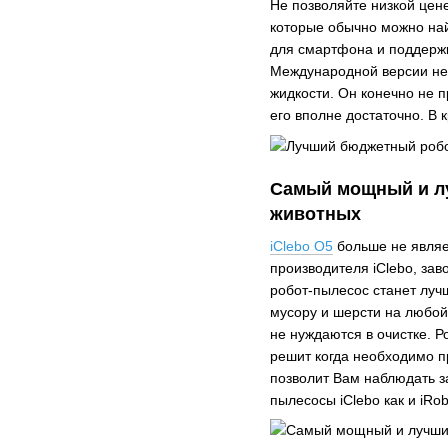
Не позволяйте низкой цен
которые обычно можно най
для смартфона и поддержк
Международной версии не
жидкости. Он конечно не 
его вполне достаточно. В 
Самый мощный и лу
животных
iClebo O5
больше не являе
производителя iClebo, зав
робот-пылесос станет луч
мусору и шерсти на любой
не нуждаются в очистке. 
решит когда необходимо п
позволит Вам наблюдать з
пылесосы iClebo как и iR