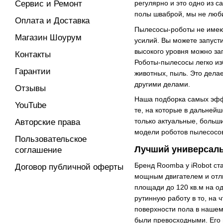
Сервис и Ремонт
регулярно и это одно из 
полы шваброй, мы не люби
Оплата и Доставка
Пылесосы-роботы не имеют
Магазин Шоурум
усилий. Вы можете запуст
высокого уровня можно за
Контакты
Роботы-пылесосы легко из
Гарантии
животных, пыль. Это дела
другими делами.
Отзывы
Наша подборка самых эфф
YouTube
те, на которые в дальней
только актуальные, больш
Авторские права
модели роботов пылесосов
Пользовательское
Лучший универсал
соглашение
Бренд Roomba у iRobot ст
Договор публичной оферты
мощным двигателем и отли
площади до 120 кв.м на о
рутинную работу в то, на
поверхности пола в наше
были превосходными. Его