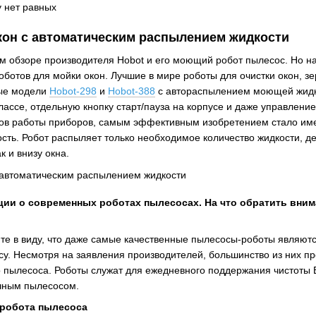
кон с автоматическим распылением жидкости
 обзоре производителя Hobot и его моющий робот пылесос. Но н
оботов для мойки окон. Лучшие в мире роботы для очистки окон, зе
ные модели
Hobot-298
и
Hobot-388
с автораспылением моющей жидк
ассе, отдельную кнопку старт/пауза на корпусе и даже управление
тов работы приборов, самым эффективным изобретением стало им
ть. Робот распыляет только необходимое количество жидкости, де
к и внизу окна.
ии о современных роботах пылесосах. На что обратить вним
те в виду, что даже самые качественные пылесосы-роботы являют
. Несмотря на заявления производителей, большинство из них п
о пылесоса. Роботы служат для ежедневного поддержания чистоты
ычным пылесосом.
 робота пылесоса