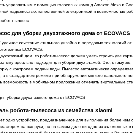
ость управлять им с помощью голосовых команд Amazon Alexa и Go
ной надежностью, качественной электроникой и возможностью раб
сос для уборки двухэтажного дома от ECOVACS
дачное сочетание стильного дизайна и передовых технологий от 
бототехники ECOVACS.
 двухэтажный дом, то робот-пылесос должен уметь строить две карт
поэтому идеально подходит для уборки двух этажей. Это, к тому же,
ку с контролем подачи воды. Пылесос автоматически определяет 
о, а в стандартном режиме при обнаружении мягкого напольного по
ь возможность в мобильном приложении отмечать виртуальные стен
ель робота-пылесоса из семейства Xiaomi
ает одно устройство, предназначенное для выполнения более чем 
 мастером на все руки, но на самом деле ни одно из заложенных в
бот пылесос который будет не только пылесосить грязь с Вашего п