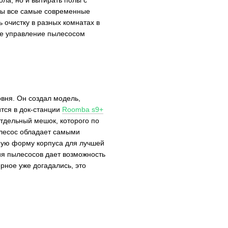
ены все самые современные
 очистку в разных комнатах в
се управление пылесосом
овня. Он создал модель,
тся в док-станции
Roomba s9+
отдельный мешок, которого по
ылесос обладает самыми
ную форму корпуса для лучшей
ия пылесосов дает возможность
ерное уже догадались, это