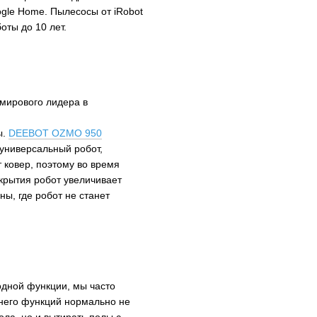
ogle Home. Пылесосы от iRobot
оты до 10 лет.
мирового лидера в
ы.
DEEBOT OZMO 950
 универсальный робот,
ковер, поэтому во время
крытия робот увеличивает
ы, где робот не станет
одной функции, мы часто
 него функций нормально не
ола, но и вытирать полы с