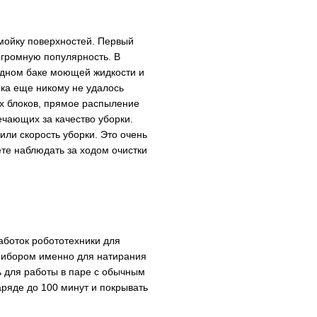
мойку поверхностей. Первый
огромную популярность. В
 одном баке моющей жидкости и
ока еще никому не удалось
их блоков, прямое распыление
ечающих за качество уборки.
или скорость уборки. Это очень
ете наблюдать за ходом очистки
боток робототехники для
рибором именно для натирания
ть для работы в паре с обычным
ряде до 100 минут и покрывать