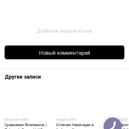
Добавьте первый отзыв
Новый комментарий
Другие записи
20 апреля 2026
4 марта 2026
3 марта 2026
Сравнение Флагманов |
Отличия Навигации в
Как выбрат