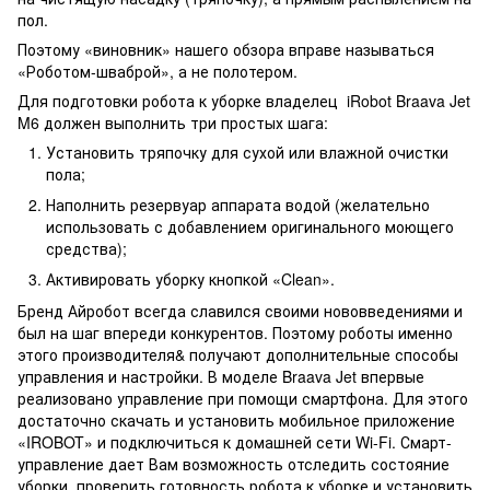
пол.
Поэтому «виновник» нашего обзора вправе называться
«Роботом-шваброй», а не полотером.
Для подготовки робота к уборке владелец iRobot Braava Jet
M6 должен выполнить три простых шага:
Установить тряпочку для сухой или влажной очистки
пола;
Наполнить резервуар аппарата водой (желательно
использовать с добавлением оригинального моющего
средства);
Активировать уборку кнопкой «Clean».
Бренд Айробот всегда славился своими нововведениями и
был на шаг впереди конкурентов. Поэтому роботы именно
этого производителя& получают дополнительные способы
управления и настройки. В моделе Braava Jet впервые
реализовано управление при помощи смартфона. Для этого
достаточно скачать и установить мобильное приложение
«IROBOT» и подключиться к домашней сети Wi-Fi. Смарт-
управление дает Вам возможность отследить состояние
уборки, проверить готовность робота к уборке и установить