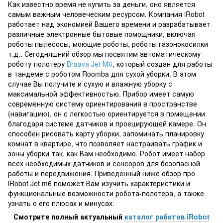
Как известно время не купить за деньги, оно является
самым важным человеческим ресурсом. Компания iRobot
работает над экономией Вашего времени и разрабатывает
различные электронные бытовые помощники, включая
роботы пылесосы, моющие роботы, роботы газонокосилки
т.д.. Сегодняшний обзор мы посвятим автоматическому
роботу-полотеру
Braava Jet M6
, который создан для работы
в тандеме с роботом Roomba для сухой уборки. В этом
случае Вы получите и сухую и влажную уборку с
максимальной эффективностью. Прибор имеет самую
современную систему ориентирования в пространстве
(навигацию), он с легкостью ориентируется в помещении
благодаря системе датчиков и проецирующей камере. Он
способен рисовать карту уборки, запоминать планировку
комнат в квартире, что позволяет настраивать график и
зоны уборки так, как Вам необходимо. Робот имеет набор
всех необходимых датчиков и сенсоров для безопасной
работы и передвижения. Приведенный ниже обзор про
iRobot Jet m6 поможет Вам изучить характеристики и
функциональные возможности робота-полотера, а также
узнать о его плюсах и минусах.
Смотрите полный актуальный
каталог работов iRobot