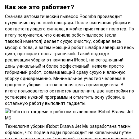
Как же это работает?
Сначала автоматический пылесос Roomba производит
сухую очистку по всей площади. После окончания уборки и
соответствующего сигнала, к мойке приступает полотер. По
итогу получается, что сначала робот-пылесос (если
таковой имеется) делает сухую очистку, собирая весь
мусор с пола, а затем моющий робот-швабра завершая весь
цикл, протирает полы тряпочкой. Такой подход к
реализации уборки от компании iRobot, на сегодняшний
день уникальный и более эффективный, нежели просто
гибридный робот, совмещающий сразу сухую и влажную
уборку одновременно. Минимальное участия человека в
процессе уборки – это конечная цель производителя. В
итоге пользователю останется выполнить две настройки по
установке нужной программы и отметить зону уборки, а
остальную работу выполнят гаджеты.
Технология уборки iRobot Braava Jet M6 разработана таким
образом, что подача воды происходит не капельным путем
на чистящую насадку (тряпочку), а прямым распылением на