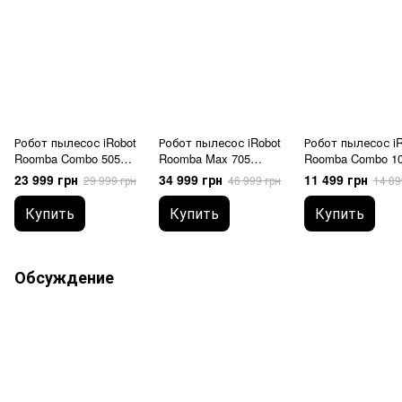
Робот пылесос iRobot
Робот пылесос iRobot
Робот пылесос iR
Roomba Combo 505
Roomba Max 705
Roomba Combo 10
Plus White (N185240)
Combo White (X185040)
AutoEmply Dock W
23 999 грн
34 999 грн
11 499 грн
29 999 грн
46 999 грн
14 89
(Y351240)
Купить
Купить
Купить
Обсуждение