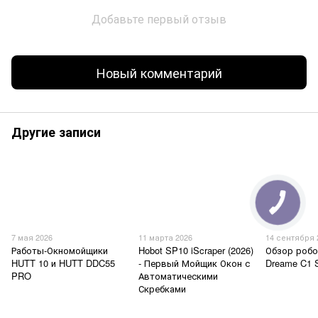
Добавьте первый отзыв
Новый комментарий
Другие записи
7 мая 2026
11 марта 2026
14 сентября 
Работы-Окномойщики
Hobot SP10 iScraper (2026)
Обзор робо
HUTT 10 и HUTT DDC55
- Первый Мойщик Окон с
Dreame C1 S
PRO
Автоматическими
Скребками