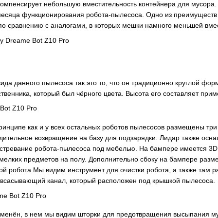
компенсирует небольшую вместительность контейнера для мусора.
месяца функционирования робота-пылесоса. Одно из преимуществ
о сравнению с аналогами, в которых мешки намного меньшей вме
ида данного пылесоса так это то, что он традиционно круглой фор
ственника, который был чёрного цвета. Высота его составляет при
ринципе как и у всех остальных роботов пылесосов размещены три
нудительное возвращение на базу для подзарядки. Лидар также осн
стревание робота-пылесоса под мебелью. На бампере имеется 3D д
мелких предметов на полу. Дополнительно сбоку на бампере разм
ой робота Мы видим инструмент для очистки робота, а также там
з всасывающий канал, который расположен под крышкой пылесоса.
менён, в нем мы видим шторки для предотвращения высыпания мус