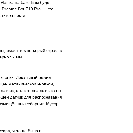
 Мешка на базе Вам будет
 Dreame Bot Z10 Pro — это
стительности.
мы, имеет темно-серый окрас, в
мерно 97 мм.
 кнопки: Локальный режим
ащен механической кнопкой,
атчик, а также два датчика по
ещён датчик для распознавания
 размещён пылесборник. Мусор
ора, чего не было в