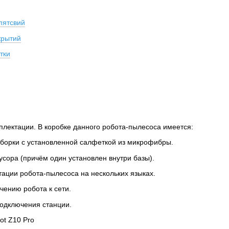
пятсвий
крытий
тки
лектации. В коробке данного робота-пылесоса имеется:
уборки с установленной салфеткой из микрофибры.
сора (причём один установлен внутри базы).
тации робота-пылесоса на нескольких языках.
чению робота к сети.
подключения станции.