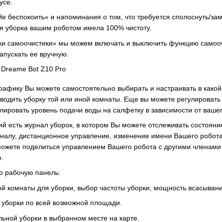
пусе.
е беспокоить» и напоминания о том, что требуется сполоснуть/зам
я уборка вашим роботом имела 100% чистоту.
ки самоочистики» мы можем включать и выключить функцию самооч
апускать ее вручную.
рафику Вы можете самостоятельно выбирать и настраивать в какой 
зводить уборку той или иной комнаты. Еще вы можете регулироват
улировать уровень подачи воды на салфетку в зависимости от ваше
й есть журнал уборок, в котором Вы можете отслеживать состояние
гналу, дистанционное управление, изменение имени Вашего робот
ожете поделиться управлением Вашего робота с другими членами
ю.
ю рабочую панель:
й комнаты для уборки, выбор частоты уборки, мощность всасывани
 уборки по всей возможной площади.
льной уборки в выбранном месте на карте.