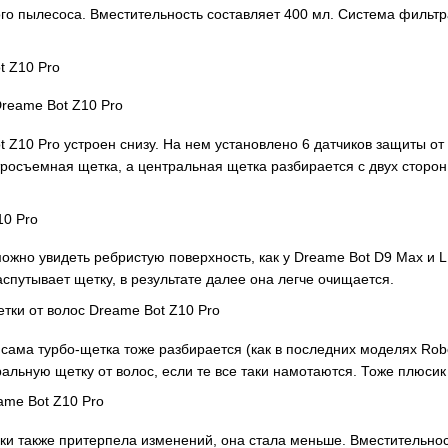
о пылесоса. Вместительность составляет 400 мл. Система фильтра
 Z10 Pro устроен снизу. На нем установлено 6 датчиков защиты от
тросъемная щетка, а центральная щетка разбирается с двух сторон
жно увидеть ребристую поверхность, как у Dreame Bot D9 Max и L
спутывает щетку, в результате далее она легче очищается.
 сама турбо-щетка тоже разбирается (как в последних моделях Rob
тральную щетку от волос, если те все таки намотаются. Тоже плюсик
и также притерпела изменений, она стала меньше. Вместительность