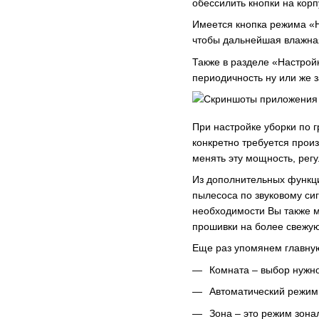
обессилить кнопки на кор
Имеется кнопка режима «Н
чтобы дальнейшая влажна
Также в разделе «Настрой
периодичность ну или же з
При настройке уборки по г
конкретно требуется прои
менять эту мощность, рег
Из дополнительных функци
пылесоса по звуковому си
необходимости Вы также м
прошивки на более свежу
Еще раз упомянем главну
Комната – выбор нужно
Автоматический режим
Зона – это режим зона