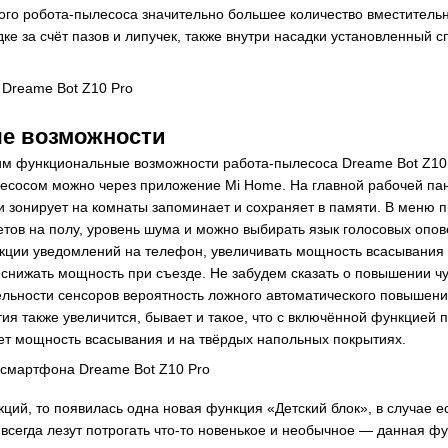
ного робота-пылесоса значительно большее количество вместитель
ке за счёт пазов и липучек, также внутри насадки установленный 
е возможности
м функциональные возможности работа-пылесоса Dreame Bot Z10 
есосом можно через приложение Mi Home. На главной рабочей пан
 зонирует на комнаты запоминает и сохраняет в памяти. В меню 
етов на полу, уровень шума и можно выбирать язык голосовых опо
кции уведомлений на телефон, увеличивать мощность всасывания 
 снижать мощность при съезде. Не забудем сказать о повышении чу
ельности сенсоров вероятность ложного автоматического повышен
тия также увеличится, бывает и такое, что с включённой функцией
ет мощность всасывания и на твёрдых напольных покрытиях.
кций, то появилась одна новая функция «Детский блок», в случае 
 всегда лезут потрогать что-то новенькое и необычное — данная фу