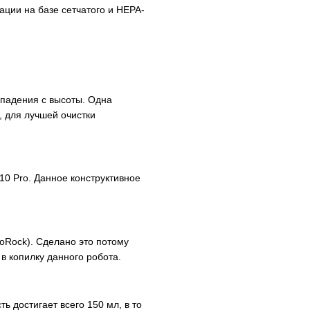
ции на базе сетчатого и HEPA-
 падения с высоты. Одна
, для лучшей очистки
10 Pro. Данное конструктивное
oRock). Сделано это потому
 в копилку данного робота.
 достигает всего 150 мл, в то