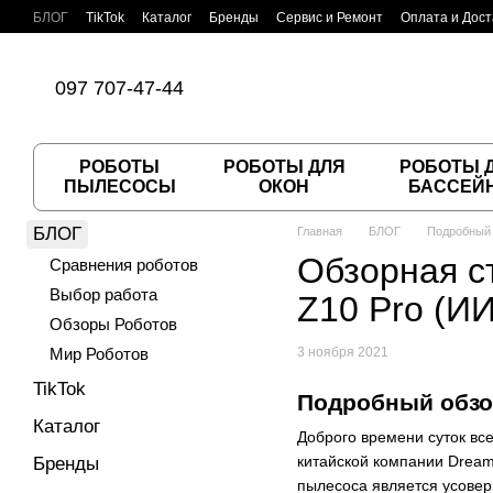
Перейти к основному контенту
БЛОГ
TikTok
Каталог
Бренды
Сервис и Ремонт
Оплата и Дост
Пользовательское соглашение
Договор публичной оферты
097 707-47-44
РОБОТЫ
РОБОТЫ ДЛЯ
РОБОТЫ 
ПЫЛЕСОСЫ
ОКОН
БАССЕЙ
БЛОГ
Главная
БЛОГ
Подробный 
Обзорная с
Сравнения роботов
Выбор работа
Z10 Pro (И
Обзоры Роботов
Мир Роботов
3 ноября 2021
TikTok
Подробный обзор
Каталог
Доброго времени суток вс
китайской компании Drea
Бренды
пылесоса является усовер