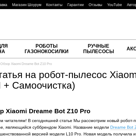
авка
Магазин Шоурум
Контакты
Гарантии
Отзывы
YouTube
Авто
ДЛЯ
РОБОТЫ
РУЧНЫЕ
АК
НА
ГАЗОНОКОСИЛКИ
ПЫЛЕСОСЫ
Обзор Xiaomi Dreame Bot Z10 Pro
татья на робот-пылесос Xiaom
И + Самоочистка)
 Xiaomi Dreame Bot Z10 Pro
ем читателям! В сегодняшней статье Мы рассмотрим новый робот-
me, являющийся суббрендом Xiaomi. Название модели
Dreame Bot 
шенствованной версией модели L10 Pro. Новая модель получила и