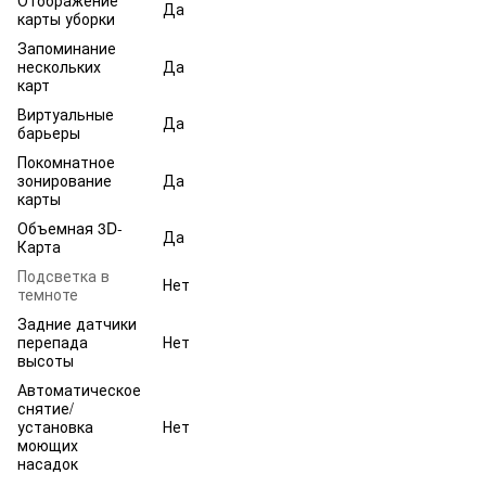
Отображение
Да
карты уборки
Запоминание
нескольких
Да
карт
Виртуальные
Да
барьеры
Покомнатное
зонирование
Да
карты
Объемная 3D-
Да
Карта
Подсветка в
Нет
темноте
Задние датчики
перепада
Нет
высоты
Автоматическое
снятие/
установка
Нет
моющих
насадок