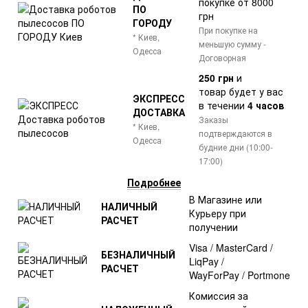
покупке от 8000
ПО
грн
ГОРОДУ
При покупке на
* Киев,
меньшую сумму -
Одесса
Договорная
250 грн
и
товар
будет у вас
ЭКСПРЕСС
в течении
4 часов
ДОСТАВКА
Заказы
* Киев,
подтверждаются в
Одесса
будние дни (10:00-
17:00)
Подробнее
В Магазине или
НАЛИЧНЫЙ
Курьеру при
РАСЧЕТ
получении
Visa / MasterCard /
БЕЗНАЛИЧНЫЙ
LiqPay /
РАСЧЕТ
WayForPay / Portmone
Комиссия за