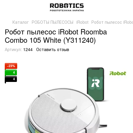
Каталог
РОБОТЫ ПЫЛЕСОСЫ
iRobot
Робот пылесос iRob
Робот пылесос iRobot Roomba
Combo 105 White (Y311240)
Артикул:
1244
Оставить отзыв
−23%
4
4