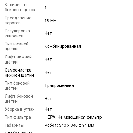
Количество
1
боковых щеток
Преодоление
16 мм
порогов
Регулировка
Нет
клиренса
Тип нижней
Комбинированная
щетки
Лифт нижней
Нет
щётки
Самоочистка
Нет
нижней щетки
Тип боковой
Трипроменева
щётки
Лифт боковой
Нет
щётки
Уборка в углах
Нет
Тип фильтра
HEPA, Не моющийся фильтр
Габариты
Робот: 340 x 340 x 94 мм