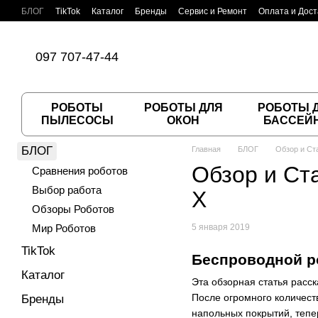
Перейти к основному контенту
БЛОГ
TikTok
Каталог
Бренды
Сервис и Ремонт
Оплата и Дост
Пользовательское соглашение
Договор публичной оферты
097 707-47-44
РОБОТЫ
РОБОТЫ ДЛЯ
РОБОТЫ 
ПЫЛЕСОСЫ
ОКОН
БАССЕЙ
БЛОГ
Главная
БЛОГ
Обзор и Ст
Обзор и Ст
Сравнения роботов
Выбор работа
X
Обзоры Роботов
Мир Роботов
5 января 2019
TikTok
Беспроводной ро
Каталог
Эта обзорная статья расс
После огромного количест
Бренды
напольных покрытий, тепер