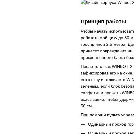
Принцип работы
Чтобы начать использоват
работать мойщику до 50 ми
трос длиной 2.5 метра. Да
принесет повреждения ни 
прикрепленного блока без
После того, как WINBOT X 
зафиксировав его на окне
его к окну и включаете W
зеленым, если блок безоп
салфетки и прижать WINBO
всасывание, чтобы удержи
50 см..
При помощи пульта управл
Одинарный проход го
Одинарный проход ве