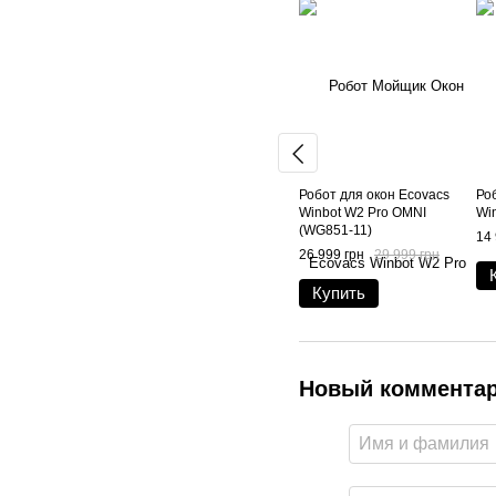
Робот для окон Ecovacs
Ро
Winbot W2 Pro OMNI
Wi
(WG851-11)
14 
26 999 грн
29 999 грн
Купить
Новый коммента