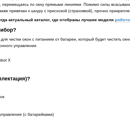
и, перемещаясь по окну прямыми линиями. Помимо силы всасывани
 также привязан к шнуру с присоской (страховкой), прочно прикрепл
егда актуальный каталог, где отобраны лучшие модели
робото
рибор?
для чистки окон с питанием от батареи, который будет чистить окн
онного управления.
плектация)?
ок
управления (с батарейками)