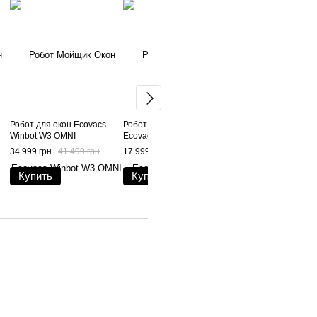
Робот для окон Ecovacs
Робот для мойки окон
Робот для окон Eco
Winbot W3 OMNI
Ecovacs Winbot Mini 2
Winbot W2 Pro (WG8
34 999 грн
41 499 грн
17 999 грн
21 999 грн
24 999 
Купить
Купить
Купить