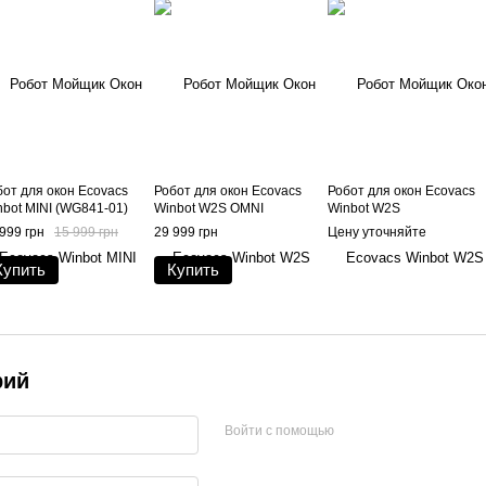
бот для окон Ecovacs
Робот для окон Ecovacs
Робот для окон Ecovacs
nbot MINI (WG841-01)
Winbot W2S OMNI
Winbot W2S
999 грн
15 999 грн
29 999 грн
Цену уточняйте
Купить
Купить
рий
Войти с помощью