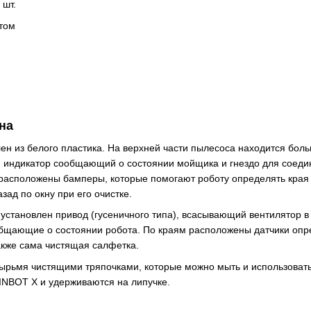
 шт.
отом
на
ен из белого пластика. На верхней части пылесоса находится бол
й индикатор сообщающий о состоянии мойщика и гнездо для соедин
расположены бамперы, которые помогают роботу определять края 
ад по окну при его очистке.
 установлен привод (гусеничного типа), всасывающий вентилятор в
общающие о состоянии робота. По краям расположены датчики оп
также сама чистящая салфетка.
тырьмя чистящими тряпочками, которые можно мыть и использоват
INBOT X и удерживаются на липучке.