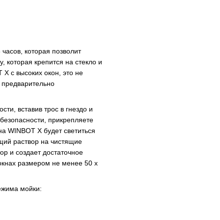
часов, которая позволит
, которая крепится на стекло и
 X с высоких окон, это не
з предварительно
ти, вставив трос в гнездо и
 безопасности, прикрепляете
на WINBOT X будет светиться
щий раствор на чистящие
ор и создает достаточное
окнах размером не менее 50 x
ежима мойки: