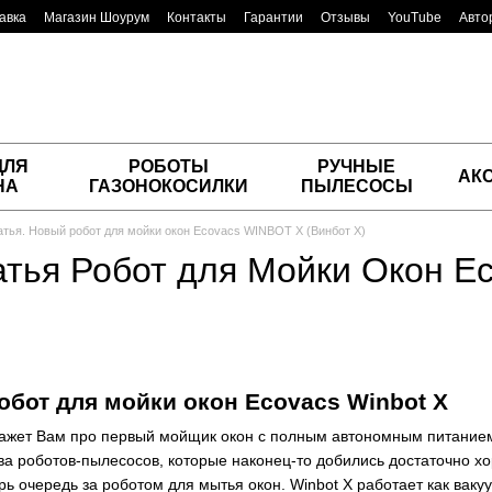
авка
Магазин Шоурум
Контакты
Гарантии
Отзывы
YouTube
Авто
ДЛЯ
РОБОТЫ
РУЧНЫЕ
АК
НА
ГАЗОНОКОСИЛКИ
ПЫЛЕСОСЫ
атья. Новый робот для мойки окон Ecovacs WINBOT X (Винбот Х)
атья Робот для Мойки Окон Ec
бот для мойки окон Ecovacs Winbot X
кажет Вам про первый мойщик окон с полным автономным питанием
ва роботов-пылесосов, которые наконец-то добились достаточно хо
ь очередь за роботом для мытья окон. Winbot X работает как вакуу