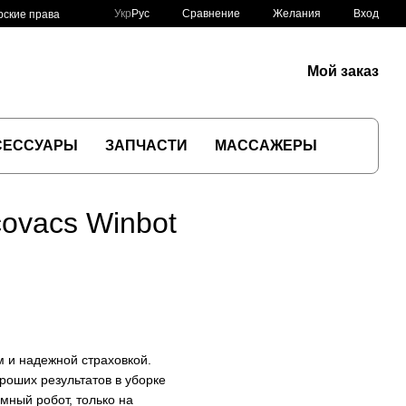
Сравнение
Укр
Рус
Желания
Вход
рские права
Мой заказ
СЕССУАРЫ
ЗАПЧАСТИ
МАССАЖЕРЫ
ovacs Winbot
 и надежной страховкой.
роших результатов в уборке
мный робот, только на