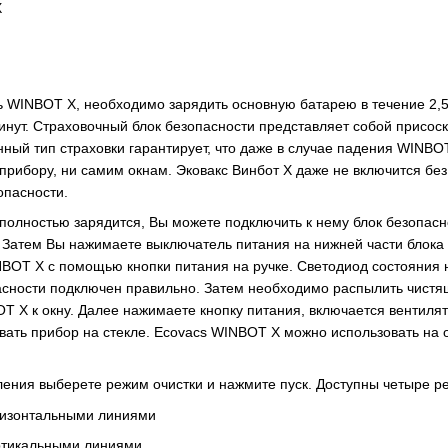
ь WINBOT X, необходимо зарядить основную батарею в течение 2,5 
нут. Страховочный блок безопасности представляет собой присоску
нный тип страховки гарантирует, что даже в случае падения WINBOT
прибору, ни самим окнам. Эковакс Винбот Х даже не включится бе
опасности.
полностью зарядится, Вы можете подключить к нему блок безопаснос
. Затем Вы нажимаете выключатель питания на нижней части блока
INBOT X с помощью кнопки питания на ручке. Светодиод состояния 
асности подключен правильно. Затем необходимо распылить чистя
T X к окну. Далее нажимаете кнопку питания, включается вентилят
вать прибор на стекле. Ecovacs WINBOT X можно использовать на 
ения выберете режим очистки и нажмите пуск. Доступны четыре р
ризонтальными линиями
ртикальными линиями