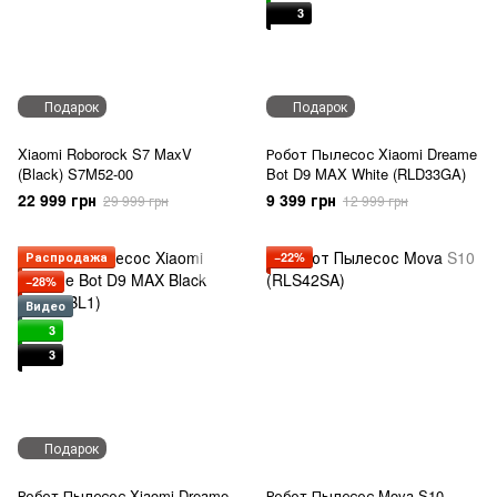
3
Подарок
Подарок
Xiaomi Roborock S7 MaxV
Робот Пылесос Xiaomi Dreame
(Black) S7M52-00
Bot D9 MAX White (RLD33GA)
22 999 грн
9 399 грн
29 999 грн
12 999 грн
Распродажа
−22%
−28%
Видео
3
3
Подарок
Робот Пылесос Xiaomi Dreame
Робот Пылесос Mova S10