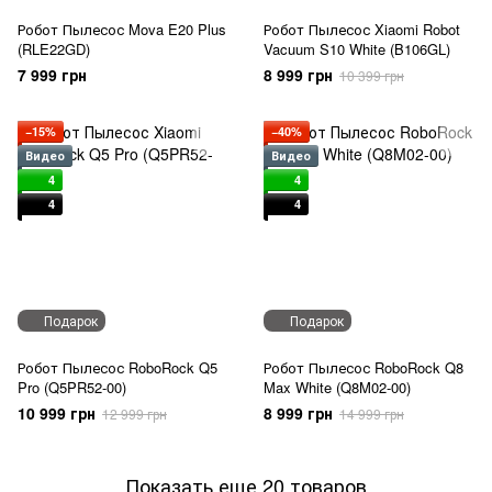
Робот Пылесос Mova E20 Plus
Робот Пылесос Xiaomi Robot
(RLE22GD)
Vacuum S10 White (B106GL)
7 999 грн
8 999 грн
10 399 грн
−15%
−40%
Видео
Видео
4
4
4
4
Подарок
Подарок
Робот Пылесос RoboRock Q5
Робот Пылесос RoboRock Q8
Pro (Q5PR52-00)
Max White (Q8M02-00)
10 999 грн
8 999 грн
12 999 грн
14 999 грн
Показать еще 20 товаров