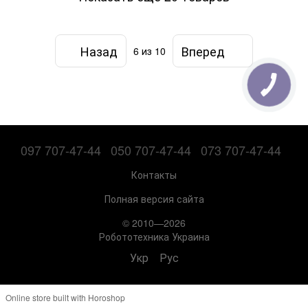
Назад
Вперед
6
из 10
097 707-47-44
050 707-47-44
073 707-47-44
Контакты
Полная версия сайта
© 2010—2026
Робототехника Украина
Укр
Рус
Online store built with Horoshop