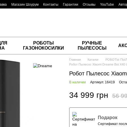
авка
Магазин Шоурум
Контакты
Гарантии
Отзывы
YouTube
Авто
ДЛЯ
РОБОТЫ
РУЧНЫЕ
АК
НА
ГАЗОНОКОСИЛКИ
ПЫЛЕСОСЫ
Главная
Каталог
РОБОТЫ ПЫ
Робот Пылесос Xiaomi Dreame Bot X40 U
Робот Пылесос Xiaomi
В наличии
Артикул: 16419
Оста
34 999 грн
56 99
Подарок
Сертификат после