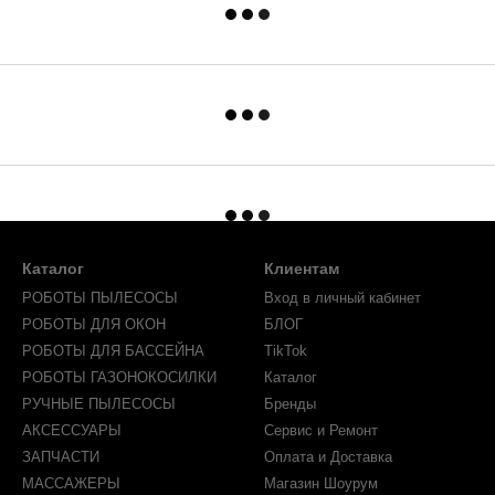
Каталог
Клиентам
РОБОТЫ ПЫЛЕСОСЫ
Вход в личный кабинет
РОБОТЫ ДЛЯ ОКОН
БЛОГ
РОБОТЫ ДЛЯ БАССЕЙНА
TikTok
РОБОТЫ ГАЗОНОКОСИЛКИ
Каталог
РУЧНЫЕ ПЫЛЕСОСЫ
Бренды
АКСЕССУАРЫ
Сервис и Ремонт
ЗАПЧАСТИ
Оплата и Доставка
МАССАЖЕРЫ
Магазин Шоурум