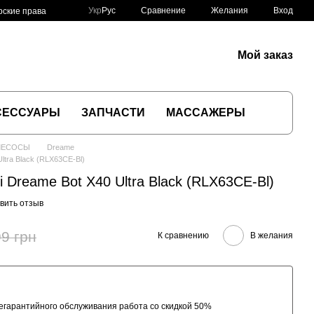
Сравнение
Укр
Рус
Желания
Вход
рские права
Мой заказ
СЕССУАРЫ
ЗАПЧАСТИ
МАССАЖЕРЫ
ЛЕСОСЫ
Dreame
ltra Black (RLX63CE-Bl)
 Dreame Bot X40 Ultra Black (RLX63CE-Bl)
вить отзыв
9 грн
К сравнению
В желания
гарантийного обслуживания работа со скидкой 50%