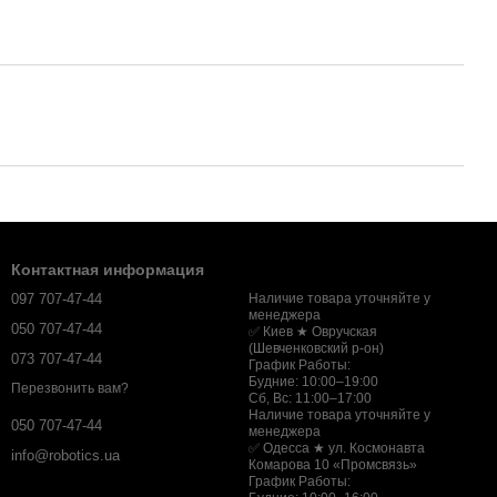
Контактная информация
097 707-47-44
Наличие товара уточняйте у
менеджера
050 707-47-44
✅ Киев ★ Овручская
(Шевченковский р-он)
073 707-47-44
График Работы:
Будние: 10:00–19:00
Перезвонить вам?
Сб, Вс: 11:00–17:00
Наличие товара уточняйте у
050 707-47-44
менеджера
✅ Одесса ★ ул. Космонавта
info@robotics.ua
Комарова 10 «Промсвязь»
График Работы: