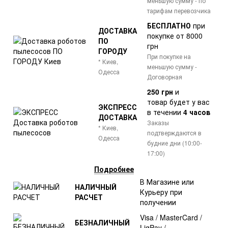
меньшую сумму - по
тарифам перевозчика
БЕСПЛАТНО
при
ДОСТАВКА
покупке от 8000
ПО
грн
ГОРОДУ
При покупке на
* Киев,
меньшую сумму -
Одесса
Договорная
250 грн
и
товар
будет у вас
ЭКСПРЕСС
в течении
4 часов
ДОСТАВКА
Заказы
* Киев,
подтверждаются в
Одесса
будние дни (10:00-
17:00)
Подробнее
В Магазине или
НАЛИЧНЫЙ
Курьеру при
РАСЧЕТ
получении
Visa / MasterCard /
БЕЗНАЛИЧНЫЙ
LiqPay /