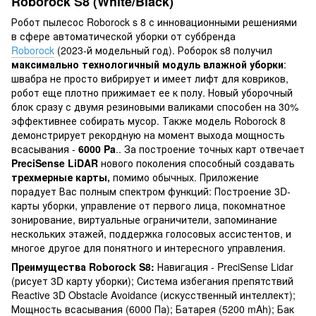
Roborock S8 (White/Black)
Робот пылесос Roborock s 8 с инновационными решениями
в сфере автоматической уборки от суббренда
Roborock
(2023-й модельный год). Роборок s8 получил
максимально технологичный модуль влажной уборки
:
швабра не просто вибрирует и имеет лифт для ковриков,
робот еще плотно прижимает ее к полу. Новый уборочный
блок сразу с двумя резиновыми валиками способен на 30%
эффективнее собирать мусор. Также модель Roborock 8
демонстрирует рекордную на момент выхода мощность
всасывания -
6000 Pa
.. За построение точных карт отвечает
PreciSense LiDAR
нового поколения способный создавать
трехмерные карты,
помимо обычных. Приложение
порадует Вас полным спектром функций: Построение 3D-
карты уборки, управление от первого лица, покомнатное
зонирование, виртуальные ограничители, запоминание
нескольких этажей, поддержка голосовых ассистентов, и
многое другое для понятного и интересного управления.
Преимущества Roborock S8:
Навигация - PreciSense Lidar
(рисует 3D карту уборки); Система избегания препятствий
Reactive 3D Obstacle Avoidance (искусственный интеллект);
Мощность всасывания (6000 Па); Батарея (5200 mAh); Бак