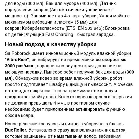
для воды (300 мл); Бак для мусора (400 мл); Датчик
определения ковров (Автоматически увеличивает
мощность); Запоминает до 4-х карт уборки; Умная мойка с
механизмом вибрации и лифтом (5 мм) для
ковров; Кибербезопасность (ETSI EN 303 645); Блокировка
от детей; Функция Fast Charding - быстрая зарядка.
Новый подход к качеству уборки
S8 Roborock имеет инновационный модуль влажной уборки
"
VibroRice"
, он вибрирует во время мойки
со скоростью
3000 раз/мин.
, параллельно осуществляя давление на
моющую насадку. Пылесос робот получил бак для воды (
300
мл
). Обнаружив ковер во время влажной уборки, робот
просто подтягивает швабру к днищу и пылесосит. А съехав
на твердое покрытие – снова прижимает ее к полу и
продолжает мойку пола. Высота ворса коврового покрытия
не должна превышать 4 мм., в противном случае
необходимо будет приложением активировать функцию
обхода ковра.
Новое решение коснулось и нижнего уборочного блока -
DuoRoller
. Установлено сразу два валика нижних щеток,
которые защищены от наматывания волос, забивания