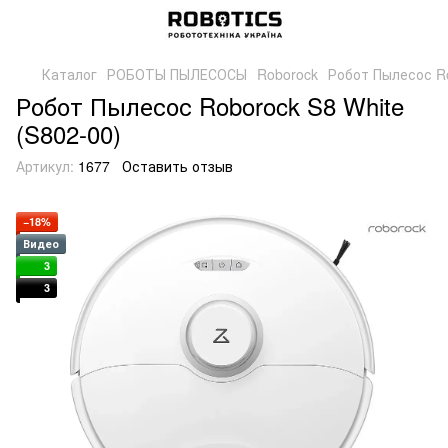
Каталог
РОБОТЫ ПЫЛЕСОСЫ
Roborock
Робот Пылесос Ro
Робот Пылесос Roborock S8 White
(S802-00)
Артикул:
1677
Оставить отзыв
−18%
Видео
3
3