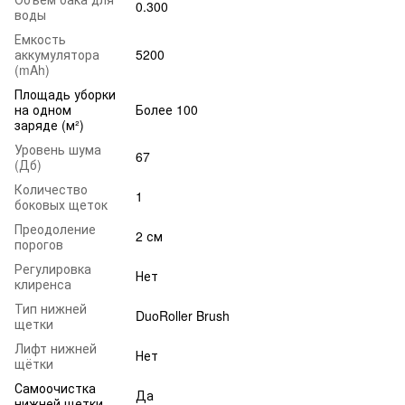
0.300
воды
Емкость
аккумулятора
5200
(mAh)
Площадь уборки
на одном
Более 100
заряде (м²)
Уровень шума
67
(Дб)
Количество
1
боковых щеток
Преодоление
2 см
порогов
Регулировка
Нет
клиренса
Тип нижней
DuoRoller Brush
щетки
Лифт нижней
Нет
щётки
Самоочистка
Да
нижней щетки