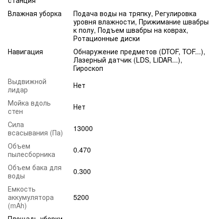
Влажная уборка
Подача воды на тряпку, Регулировка
уровня влажности, Прижимание швабры
к полу, Подъем швабры на коврах,
Ротационные диски
Навигация
Обнаружение предметов (DTOF, TOF...),
Лазерный датчик (LDS, LiDAR...),
Гироскоп
Выдвижной
Нет
лидар
Мойка вдоль
Нет
стен
Сила
13000
всасывания (Па)
Объем
0.470
пылесборника
Объем бака для
0.300
воды
Емкость
аккумулятора
5200
(mAh)
Площадь уборки