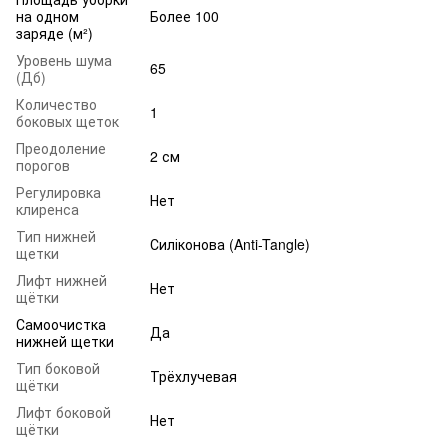
на одном
Более 100
заряде (м²)
Уровень шума
65
(Дб)
Количество
1
боковых щеток
Преодоление
2 см
порогов
Регулировка
Нет
клиренса
Тип нижней
Силіконова (Anti-Tangle)
щетки
Лифт нижней
Нет
щётки
Самоочистка
Да
нижней щетки
Тип боковой
Трёхлучевая
щётки
Лифт боковой
Нет
щётки