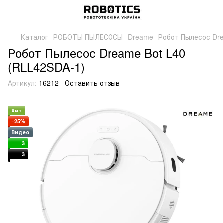
Каталог
РОБОТЫ ПЫЛЕСОСЫ
Dreame
Робот Пылесос Dre
Робот Пылесос Dreame Bot L40
(RLL42SDA-1)
Артикул:
16212
Оставить отзыв
Хит
−25%
Видео
3
3