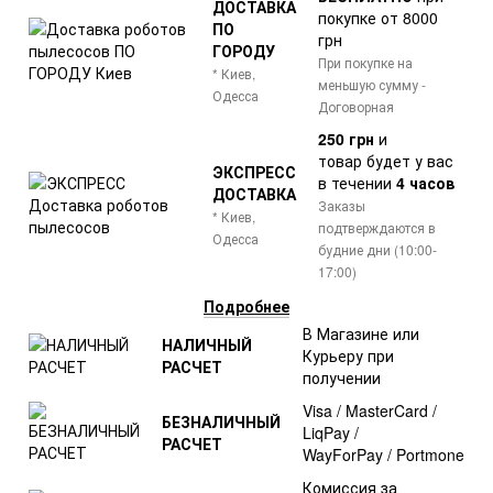
ДОСТАВКА
покупке от 8000
ПО
грн
ГОРОДУ
При покупке на
* Киев,
меньшую сумму -
Одесса
Договорная
250 грн
и
товар
будет у вас
ЭКСПРЕСС
в течении
4 часов
ДОСТАВКА
Заказы
* Киев,
подтверждаются в
Одесса
будние дни (10:00-
17:00)
Подробнее
В Магазине или
НАЛИЧНЫЙ
Курьеру при
РАСЧЕТ
получении
Visa / MasterCard /
БЕЗНАЛИЧНЫЙ
LiqPay /
РАСЧЕТ
WayForPay / Portmone
Комиссия за