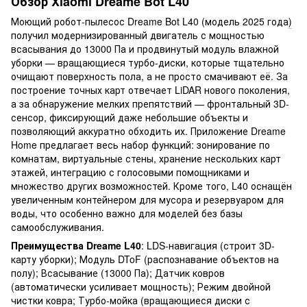
Обзор Xiaomi Dreame Bot L40
Моющий робот-пылесос Dreame Bot L40 (модель 2025 года
)
получил модернизированный двигатель с мощностью
всасывания до 13000 Па и продвинутый модуль влажной
уборки — вращающиеся турбо-диски, которые тщательно
очищают поверхность пола, а не просто смачивают её. За
построение точных карт отвечает LiDAR нового поколения,
а за обнаружение мелких препятствий — фронтальный 3D-
сенсор, фиксирующий даже небольшие объекты и
позволяющий аккуратно обходить их. Приложение Dreame
Home предлагает весь набор функций: зонирование по
комнатам, виртуальные стены, хранение нескольких карт
этажей, интеграцию с голосовыми помощниками и
множество других возможностей. Кроме того, L40 оснащён
увеличенным контейнером для мусора и резервуаром для
воды, что особенно важно для моделей без базы
самообслуживания.
Преимущества Dreame L40
: LDS-навигация (строит 3D-
карту уборки); Модуль DToF (распознавание объектов на
полу); Всасывание (13000 Па); Датчик ковров
(автоматически усиливает мощность); Режим двойной
чистки ковра; Турбо-мойка (вращающиеся диски с