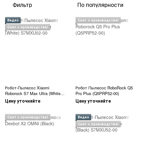
Фильтр
По популярности
Видео
Снят с производства!
Снят с производства!
Робот-Пылесос Xiaomi
Робот Пылесос RoboRock Q5
Roborock S7 Max Ultra (White)
Pro Plus (Q5PRP52-00)
S7MXU02-00
Цену уточняйте
Цену уточняйте
Снят с производства!
Видео
Снят с производства!