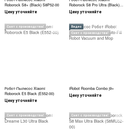
Roborock S8+ (Black) S8P52-00
Roborock S8 Pro Ultra (Black)
S8PU52-00
Цену уточняйте
Цену уточняйте
Снят с производства!
Видео
Снят с производства!
Робот-Пылесос Xiaomi
iRobot Roomba Combo j9+
Roborock E5 Black (E552-00)
Цену уточняйте
Цену уточняйте
Снят с производства!
Снят с производства!