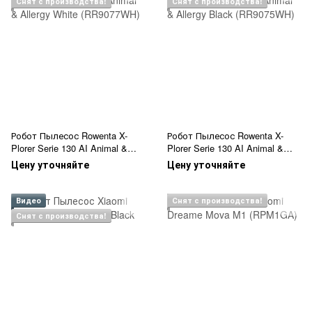
Снят с производства!
Снят с производства!
Робот Пылесос Rowenta X-
Робот Пылесос Rowenta X-
Plorer Serie 130 AI Animal &
Plorer Serie 130 AI Animal &
Allergy White (RR9077WH)
Allergy Black (RR9075WH)
Цену уточняйте
Цену уточняйте
Видео
Снят с производства!
Снят с производства!