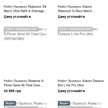
2
Робот-Пылесос Roborock S8
Робот-Пылесос Xiaomi
MaxV Ultra Refill & Drainage
Roborock Q Revo MaxV
System
(QRMV02-00)
Цену уточняйте
Цену уточняйте
Снят с производства!
Снят с производства!
Робот Пылесос Rowenta X-
Робот Пылесос Xiaomi Dreame
Plorer Serie 95 Total Care
Bot L10s Pro Ultra
(RR7987WH)
24 999 грн
Цену уточняйте
Видео
Видео