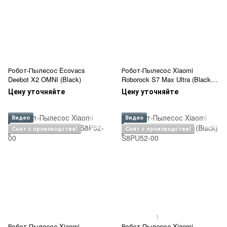
Робот-Пылесос Ecovacs
Робот-Пылесос Xiaomi
Deebot X2 OMNI (Black)
Roborock S7 Max Ultra (Black)
S7MXU52-00
Цену уточняйте
Цену уточняйте
Видео
Видео
Снят с производства!
Снят с производства!
1
Робот-Пылесос Xiaomi
Робот-Пылесос Xiaomi