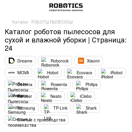
Каталог
РОБОТЫ ПЫЛЕСОСЫ
Каталог роботов пылесосов для
сухой и влажной уборки | Страница:
24
Dreame
Roborock
Xiaomi
MOVA
Hobot
Ecovacs
iRobot
Deerma
Rowenta
Philips
Karcher
Neato
iClebo
Samsung
TP-Link
Shark
Снятые с производства