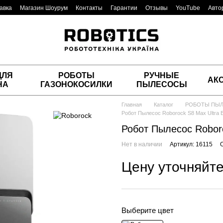
авка
Магазин Шоурум
Контакты
Гарантии
Отзывы
YouTube
Авто
ДЛЯ
РОБОТЫ
РУЧНЫЕ
АК
НА
ГАЗОНОКОСИЛКИ
ПЫЛЕСОСЫ
Главная
Каталог
РОБОТЫ ПЫ
Робот Пылесос Roborock S8 Max Ultra 
Робот Пылесос Roboro
Нет в наличии
Артикул: 16115
Цену уточняйт
Выберите цвет