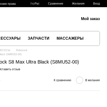
Сравнение
Укр
Рус
Желания
Вход
рские права
Мой заказ
СЕССУАРЫ
ЗАПЧАСТИ
МАССАЖЕРЫ
ЛЕСОСЫ
Roborock
Black (S8MU52-00)
ck S8 Max Ultra Black (S8MU52-00)
Оставить отзыв
е
К сравнению
В желания