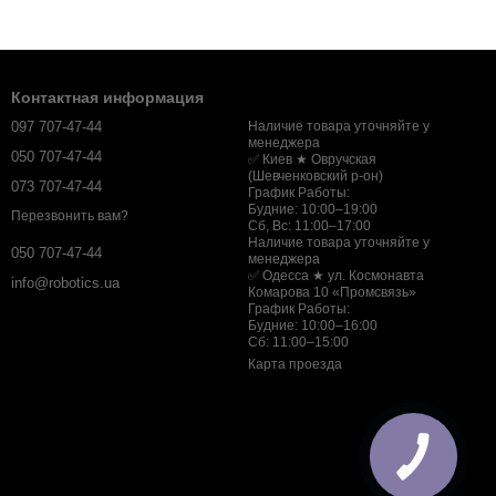
Контактная информация
097 707-47-44
Наличие товара уточняйте у
менеджера
050 707-47-44
✅ Киев ★ Овручская
(Шевченковский р-он)
073 707-47-44
График Работы:
Будние: 10:00–19:00
Перезвонить вам?
Сб, Вс: 11:00–17:00
Наличие товара уточняйте у
050 707-47-44
менеджера
✅ Одесса ★ ул. Космонавта
info@robotics.ua
Комарова 10 «Промсвязь»
График Работы:
Будние: 10:00–16:00
Сб: 11:00–15:00
Карта проезда