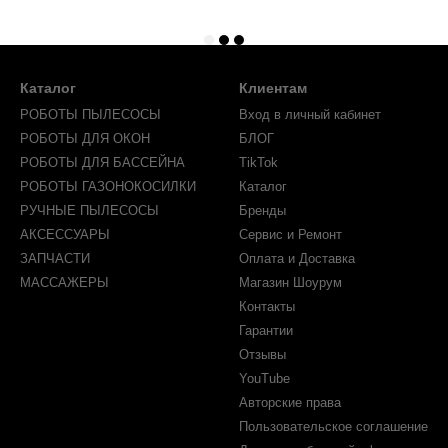
Каталог
Клиентам
РОБОТЫ ПЫЛЕСОСЫ
Вход в личный кабинет
РОБОТЫ ДЛЯ ОКОН
БЛОГ
РОБОТЫ ДЛЯ БАССЕЙНА
TikTok
РОБОТЫ ГАЗОНОКОСИЛКИ
Каталог
РУЧНЫЕ ПЫЛЕСОСЫ
Бренды
АКСЕССУАРЫ
Сервис и Ремонт
ЗАПЧАСТИ
Оплата и Доставка
МАССАЖЕРЫ
Магазин Шоурум
Контакты
Гарантии
Отзывы
YouTube
Авторские права
Пользовательское соглашение