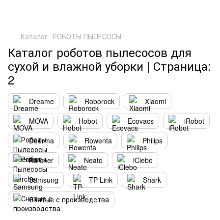
Каталог
РОБОТЫ ПЫЛЕСОСЫ
Каталог роботов пылесосов для
сухой и влажной уборки | Страница:
2
Dreame
Roborock
Xiaomi
MOVA
Hobot
Ecovacs
iRobot
Deerma
Rowenta
Philips
Karcher
Neato
iClebo
Samsung
TP-Link
Shark
Снятые с производства