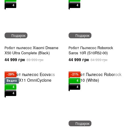
4
4
Подарок
Подарок
Робот пылесос Xiaomi Dreame
Робот Пылесос Roborock
X50 Ultra Complete (Black)
Saros 10R (S10R52-00)
44 999 грн
44 999 грн
69 999 грн
64 999 грн
−29%
−21%
Видео
4
4
4
4
Подарок