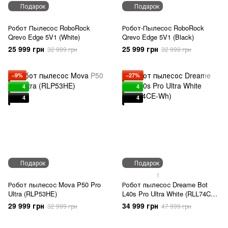
Подарок
Подарок
Робот Пылесос RoboRock
Робот-Пылесос RoboRock
Qrevo Edge 5V1 (White)
Qrevo Edge 5V1 (Black)
25 999 грн
25 999 грн
32 999 грн
32 999 грн
−9%
−27%
4
4
4
4
Подарок
Подарок
1
Робот пылесос Mova P50 Pro
Робот пылесос Dreame Bot
Ultra (RLP53HE)
L40s Pro Ultra White (RLL74CE-
Wh)
29 999 грн
34 999 грн
32 999 грн
47 999 грн