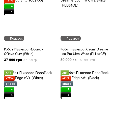
−34%
4
4
Подарок
Подарок
Робот Пылесос Roborock
Робот пылесос Xiaomi Dreame
QRevo Curv (White)
L50 Pro Ultra White (RLL84CE)
37 999 грн
39 999 грн
57 999 грн
59 999 грн
Хит
Хит
−21%
−21%
Видео
Видео
4
4
4
4