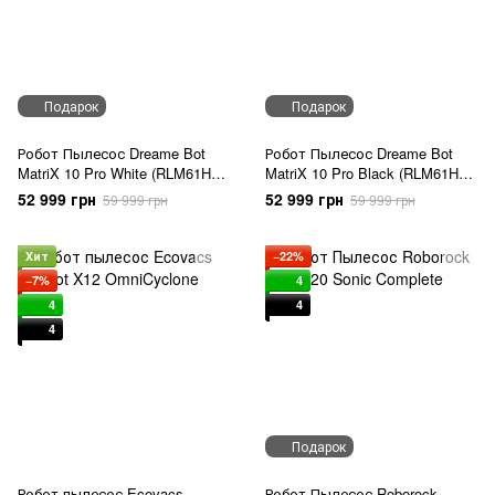
Подарок
Подарок
Робот Пылесос Dreame Bot
Робот Пылесос Dreame Bot
MatriX 10 Pro White (RLM61HE-
MatriX 10 Pro Black (RLM61HE-
Wh)
Bl)
52 999 грн
52 999 грн
59 999 грн
59 999 грн
Хит
−22%
−7%
4
4
4
4
Подарок
Робот пылесос Ecovacs
Робот Пылесос Roborock