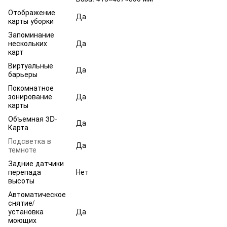
Отображение
Да
карты уборки
Запоминание
нескольких
Да
карт
Виртуальные
Да
барьеры
Покомнатное
зонирование
Да
карты
Объемная 3D-
Да
Карта
Подсветка в
Да
темноте
Задние датчики
перепада
Нет
высоты
Автоматическое
снятие/
установка
Да
моющих