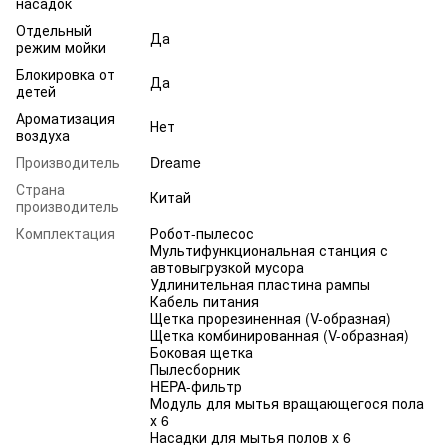
насадок
Отдельный
Да
режим мойки
Блокировка от
Да
детей
Ароматизация
Нет
воздуха
Производитель
Dreame
Страна
Китай
производитель
Комплектация
Робот-пылесос
Мультифункциональная станция с
автовыгрузкой мусора
Удлинительная пластина рампы
Кабель питания
Щетка прорезиненная (V-образная)
Щетка комбинированная (V-образная)
Боковая щетка
Пылесборник
HEPA-фильтр
Модуль для мытья вращающегося пола
х 6
Насадки для мытья полов х 6