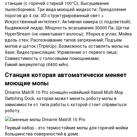
станции (с горячей стиркой 100°C); Высушивание
пылесборника; Три вида моющей жидкости; Преодоление
порогов до 4 см; 3D-структурированный свет +
Искусственный интеллект; Активная камера (с подсветкой);
Выдвижной лидар; Мощность всасывания 30000 Па; Щётки
HyperStream (не наматывает волосы); Уборка в углах; Мойка
вдоль стен; Распознавание типов загрязнений; Подъём
мопов и щёток (TripleUp); Возможность оставлять мопы на
базе; Видеотрансляция; Управление от первого лица;
Совместимость с голосовыми помощниками;
Ёмкий аккумулятор (6400 мАч).
Станция которая автоматически меняет
моющие мопы
Dreame MatriX 10 Pro оснащён новейшей базой Multi-Mop
Switching Dock, которая может менять роботу мопы в
зависимости от типа работы с которой стоит справиться
роботу.
Первый набор - это термостойкие мопы для горячей мойки
большинства поверхностей в доме.