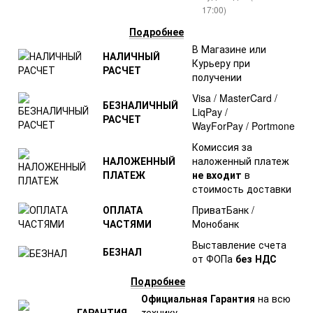
17:00)
Подробнее
В Магазине или
НАЛИЧНЫЙ
Курьеру при
РАСЧЕТ
получении
Visa / MasterCard /
БЕЗНАЛИЧНЫЙ
LiqPay /
РАСЧЕТ
WayForPay / Portmone
Комиссия за
НАЛОЖЕННЫЙ
наложенный платеж
ПЛАТЕЖ
не входит
в
стоимость доставки
ОПЛАТА
ПриватБанк /
ЧАСТЯМИ
Монобанк
Выставление счета
БЕЗНАЛ
от ФОПа
без НДС
Подробнее
Официальная Гарантия
на всю
ГАРАНТИЯ
технику