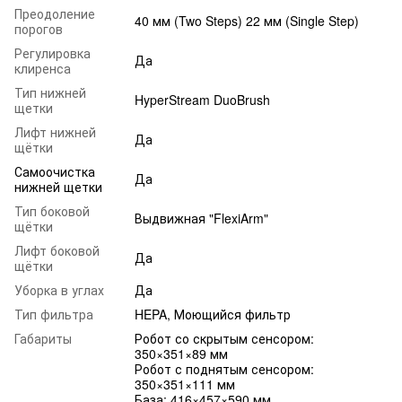
Преодоление
40 мм (Two Steps) 22 мм (Single Step)
порогов
Регулировка
Да
клиренса
Тип нижней
HyperStream DuoBrush
щетки
Лифт нижней
Да
щётки
Самоочистка
Да
нижней щетки
Тип боковой
Выдвижная "FlexiArm"
щётки
Лифт боковой
Да
щётки
Уборка в углах
Да
Тип фильтра
HEPA, Моющийся фильтр
Габариты
Робот со скрытым сенсором:
350×351×89 мм
Робот с поднятым сенсором:
350×351×111 мм
База: 416×457×590 мм