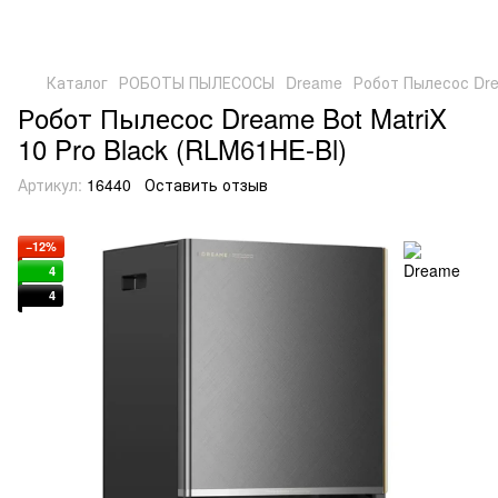
Каталог
РОБОТЫ ПЫЛЕСОСЫ
Dreame
Робот Пылесос Drea
Робот Пылесос Dreame Bot MatriX
10 Pro Black (RLM61HE-Bl)
Артикул:
16440
Оставить отзыв
−12%
4
4