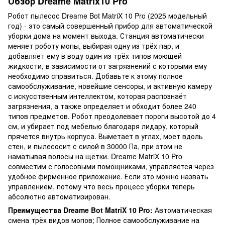
Обзор Dreame Matrix10 Pro
Робот пылесос Dreame Bot MatriX 10 Pro (2025 модельный
год
)
- это самый совершенный прибор для автоматической
уборки дома на момент выхода. Станция автоматически
меняет роботу мопы, выбирая одну из трёх пар, и
добавляет ему в воду один из трёх типов моющей
жидкости, в зависимости от загрязнений с которыми ему
необходимо справиться. Добавьте к этому полное
самообслуживание, новейшие сенсоры, и активную камеру
с искусственным интеллектом, которая распознаёт
загрязнения, а также определяет и обходит более 240
типов предметов. Робот преодолевает пороги высотой до 4
см, и убирает под мебелью благодаря лидару, который
прячется внутрь корпуса. Выметает в углах, моет вдоль
стен, и пылесосит с силой в 30000 Па, при этом не
наматывая волосы на щётки. Dreame MatriX 10 Pro
совместим с голосовыми помощниками, управляется через
удобное фирменное приложение. Если это можно назвать
управлением, потому что весь процесс уборки теперь
абсолютно автоматизирован.
Преимущества Dreame Bot MatriX 10 Pro:
Автоматическая
смена трёх видов мопов; Полное самообслуживание на