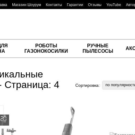
авка
Магазин Шоурум
Контакты
Гарантии
Отзывы
YouTube
Авто
ДЛЯ
РОБОТЫ
РУЧНЫЕ
АК
НА
ГАЗОНОКОСИЛКИ
ПЫЛЕСОСЫ
тикальные
 Страница: 4
по популярност
Сортировка: