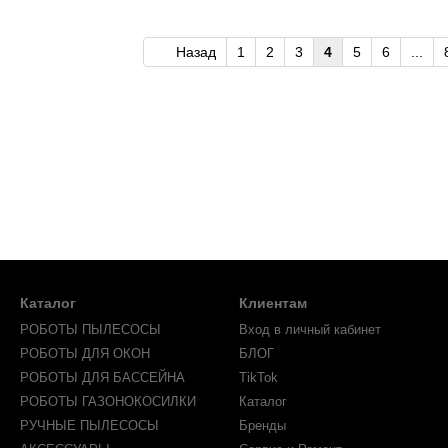
Назад
1
2
3
4
5
6
...
Каталог
Клиентам
РОБОТЫ ПЫЛЕСОСЫ
Вход в личный кабинет
РОБОТЫ ДЛЯ ОКОН
БЛОГ
РОБОТЫ ДЛЯ БАССЕЙНА
TikTok
РОБОТЫ ГАЗОНОКОСИЛКИ
Каталог
РУЧНЫЕ ПЫЛЕСОСЫ
Бренды