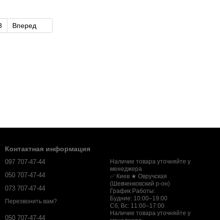
8
Вперед
Контактная информация
097 707-47-44
Наличие товара уточняйте у
менеджера
050 707-47-44
✅ Киев ★ Овручская
(Шевченковский р-он)
073 707-47-44
График Работы:
Будние: 10:00–19:00
Перезвонить вам?
Сб, Вс: 11:00–17:00
Наличие товара уточняйте у
050 707-47-44