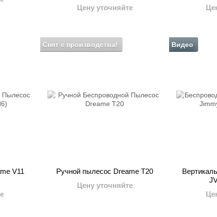
Цену уточняйте
Це
Снят с производства!
Видео
ame V11
Ручной пылесос Dreame T20
Вертикал
JV
Цену уточняйте
е
Це