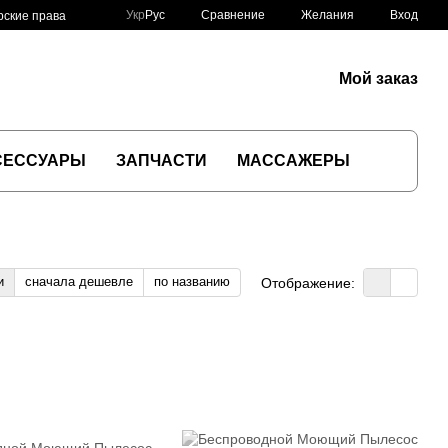
Сравнение
Укр
Рус
Желания
Вход
рские права
Мой заказ
СЕССУАРЫ
ЗАПЧАСТИ
МАССАЖЕРЫ
и
сначала дешевле
по названию
Отображение: