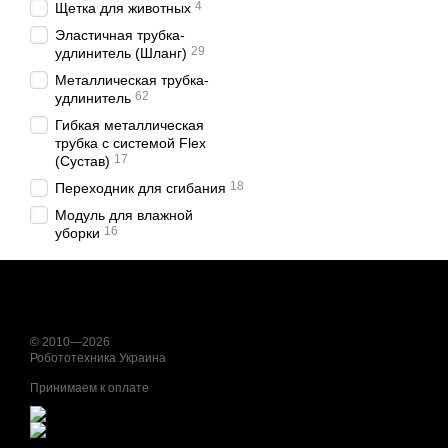
4
Щетка для животных
Эластичная трубка-
29
удлинитель (Шланг)
Металлическая трубка-
62
удлинитель
Гибкая металлическая
трубка с системой Flex
17
(Сустав)
18
Переходник для сгибания
Модуль для влажной
16
уборки
© 2010—2026
Робототехника Украина
Принимаем к оплате