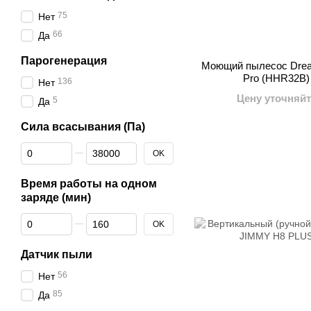
75
Нет
66
Да
Парогенерация
Моющий пылесос Drea
Pro (HHR32B)
136
Нет
Цену уточняйт
5
Да
Сила всасывания (Па)
От Сила всасывания (Па)
До Сила всасывания (Па)
OK
Время работы на одном
заряде (мин)
От Время работы на одном заряде (мин)
До Время работы на одном заряде (мин)
OK
Датчик пыли
56
Нет
85
Да