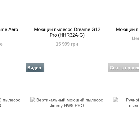
me Aero
Моющий пылесос Dreame G12
Моющий п
Pro (HHR32A-G)
Це
е
15 999 грн
Видео
Снят с произ