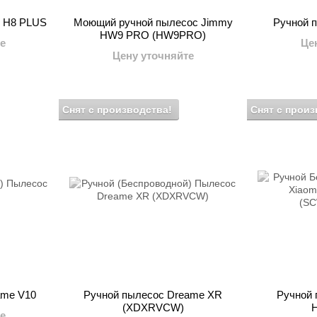
 H8 PLUS
Моющий ручной пылесос Jimmy
Ручной 
HW9 PRO (HW9PRO)
е
Це
Цену уточняйте
Снят с производства!
Снят с произ
ame V10
Ручной пылесос Dreame XR
Ручной 
(XDXRVCW)
H
е