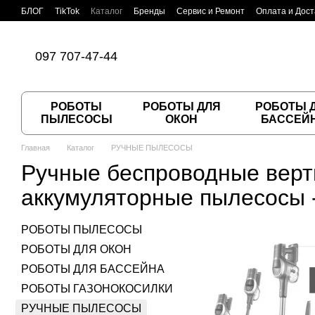
Перейти к основному контенту
БЛОГ
TikTok
Каталог
Бренды
Сервис и Ремонт
Оплата и Дост
Пользовательское соглашение
Договор публичной оферты
097 707-47-44
РОБОТЫ
РОБОТЫ ДЛЯ
РОБОТЫ 
ПЫЛЕСОСЫ
ОКОН
БАССЕЙ
Главная
Каталог
РУЧНЫЕ ПЫЛЕСОСЫ
Ручные беспроводные вер
аккумуляторные пылесосы -
РОБОТЫ ПЫЛЕСОСЫ
РОБОТЫ ДЛЯ ОКОН
РОБОТЫ ДЛЯ БАССЕЙНА
РОБОТЫ ГАЗОНОКОСИЛКИ
РУЧНЫЕ ПЫЛЕСОСЫ