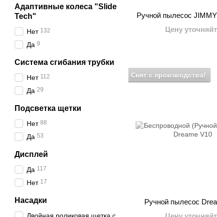
Адаптивные колеса "Slide
Ручной пылесос JIMMY
Tech"
Цену уточняйт
132
Нет
9
Да
Система сгибания трубки
Снят с производства!
112
Нет
29
Да
Подсветка щетки
88
Нет
53
Да
Дисплей
117
Да
17
Нет
Насадки
Ручной пылесос Dre
Двойная роликовая щетка с
Цену уточняйт