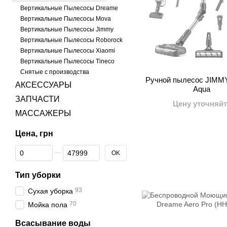
Вертикальные Пылесосы Dreame
Вертикальные Пылесосы Mova
Вертикальные Пылесосы Jimmy
Вертикальные Пылесосы Roborock
Вертикальные Пылесосы Xiaomi
Вертикальные Пылесосы Tineco
Снятые с производства
Ручной пылесос JIMMY
АКСЕССУАРЫ
Aqua
ЗАПЧАСТИ
Цену уточняйт
МАССАЖЕРЫ
Цена, грн
От Цена, грн
До Цена, грн
OK
Тип уборки
93
Сухая уборка
70
Мойка пола
Всасывание воды