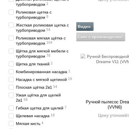
2
турбоприводом
Роликовая щетка с
9
турбоприводом
Жесткая роликовая щетка с
Видео
54
турбоприводом
Снят с производства!
Роликовая мягкая щётка с
104
турбоприводом
Щётка для мягкой мебели с
76
турбоприводом
2
Щетка для тканей
1
Комбинированная насадка
19
Насадка с мягкой щетиной
54
Плоская щётка 2в1
Узкая щётка для щелей
58
2в1
Ручной пылесос Dre
(VVN6)
7
Гибкая щетка для щелей
Цену уточняйт
16
Щелевая насадка
4
Мягкая кисть