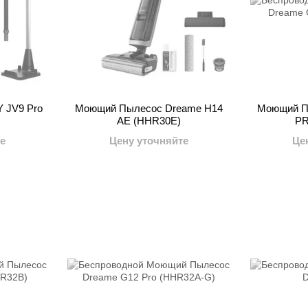
 JV9 Pro
Моющий Пылесос Dreame H14
Моющий П
AE (HHR30E)
PR
е
Цену уточняйте
Це