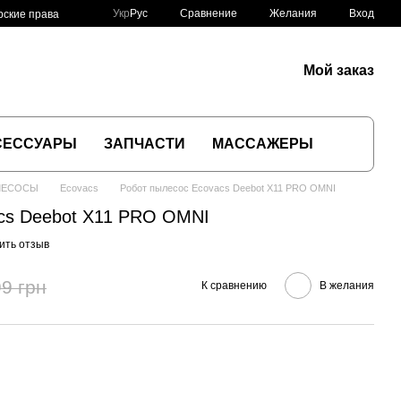
Сравнение
Укр
Рус
Желания
Вход
рские права
Мой заказ
СЕССУАРЫ
ЗАПЧАСТИ
МАССАЖЕРЫ
ЛЕСОСЫ
Ecovacs
Робот пылесос Ecovacs Deebot X11 PRO OMNI
cs Deebot X11 PRO OMNI
ить отзыв
9 грн
К сравнению
В желания