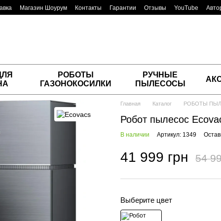
авка
Магазин Шоурум
Контакты
Гарантии
Отзывы
YouTube
Авто
ДЛЯ
РОБОТЫ
РУЧНЫЕ
АК
НА
ГАЗОНОКОСИЛКИ
ПЫЛЕСОСЫ
Главная
Каталог
РОБОТЫ ПЫ
Робот пылесос Ecova
В наличии
Артикул: 1349
Остав
41 999 грн
54 99
Выберите цвет