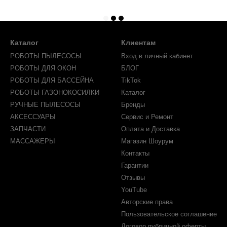
Каталог
Клиентам
РОБОТЫ ПЫЛЕСОСЫ
Вход в личный кабинет
РОБОТЫ ДЛЯ ОКОН
БЛОГ
РОБОТЫ ДЛЯ БАССЕЙНА
TikTok
РОБОТЫ ГАЗОНОКОСИЛКИ
Каталог
РУЧНЫЕ ПЫЛЕСОСЫ
Бренды
АКСЕССУАРЫ
Сервис и Ремонт
ЗАПЧАСТИ
Оплата и Доставка
МАССАЖЕРЫ
Магазин Шоурум
Контакты
Гарантии
Отзывы
YouTube
Авторские права
Пользовательское соглашение
Договор публичной оферты