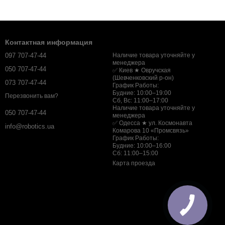
Контактная информация
097 707-47-44
Наличие товара уточняйте у
менеджера
050 707-47-44
✅ Киев ★ Овручская
(Шевченковский р-он)
073 707-47-44
График Работы:
Будние: 10:00–19:00
Перезвонить вам?
Сб, Вс: 11:00–17:00
Наличие товара уточняйте у
050 707-47-44
менеджера
✅ Одесса ★ ул. Космонавта
info@robotics.ua
Комарова 10 «Промсвязь»
График Работы:
Будние: 10:00–16:00
Сб: 11:00–15:00
Карта проезда