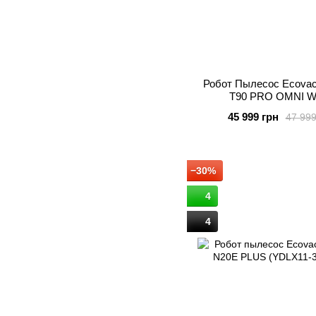
Робот Пылесос Ecovac
T90 PRO OMNI Wh
45 999 грн
47 999
−30%
4
4