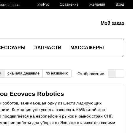
Сравнение
Укр
Рус
Желания
Вход
рские права
Мой заказ
СЕССУАРЫ
ЗАПЧАСТИ
МАССАЖЕРЫ
и
сначала дешевле
по названию
Отображение:
ов Ecovacs Robotics
ых роботов, занимающая одну из шести лидирующих
ники. Компания уже успела завоевать 65% китайского
о продвигается на европейский рынок и рынок стран СНГ,
омашние роботы для уборки от Эковакс отличаются своими
м.