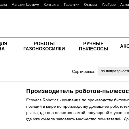
авка
Магазин Шоурум
Контакты
Гарантии
Отзывы
YouTube
Авто
ДЛЯ
РОБОТЫ
РУЧНЫЕ
АК
НА
ГАЗОНОКОСИЛКИ
ПЫЛЕСОСЫ
по популярност
Сортировка:
Производитель роботов-пылесос
Ecovacs Robotics - компания по производству бытов
позиций в мире по производству домашней робототех
рынка, где она является самой популярной и успешн
где уже сумела завоевать множество почитателей. Д
высокими характеристиками, надежностью и качество