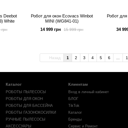
s Deebot
Робот для окон Ecovacs Winbot
Робот для
) White
MINI (WG841-01)
14 999 грн
34 99
 грн
15 999 грн
Назад
1
2
3
4
5
6
...
1
Каталог
Клиентам
РОБОТЫ ПЫЛЕСОСЫ
Вход в личный кабинет
РОБОТЫ ДЛЯ ОКОН
БЛОГ
РОБОТЫ ДЛЯ БАССЕЙНА
TikTok
РОБОТЫ ГАЗОНОКОСИЛКИ
Каталог
РУЧНЫЕ ПЫЛЕСОСЫ
Бренды
АКСЕССУАРЫ
Сервис и Ремонт