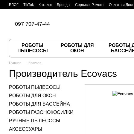
Перейти к основному контенту
БЛОГ
TikTok
Каталог
Бренды
Сервис и Ремонт
Оплата и Дост
Пользовательское соглашение
Договор публичной оферты
097 707-47-44
РОБОТЫ
РОБОТЫ ДЛЯ
РОБОТЫ 
ПЫЛЕСОСЫ
ОКОН
БАССЕЙ
Главная
Ecovacs
Производитель Ecovacs
РОБОТЫ ПЫЛЕСОСЫ
РОБОТЫ ДЛЯ ОКОН
РОБОТЫ ДЛЯ БАССЕЙНА
РОБОТЫ ГАЗОНОКОСИЛКИ
РУЧНЫЕ ПЫЛЕСОСЫ
АКСЕССУАРЫ