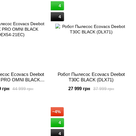
4
и ступенчатая система очистки, включающая в себя
нкурент может похвастаться подобным. Технология Smart
4
борке полов. А встроенная технология Smart Motion
агазине Вы сможете найти продукцию от Ecovacs Robotics
я официальным дилером Ecovacs в Украине.
есос Ecovacs Deebot
Робот Пылесос Ecovacs Deebot
 PRO OMNI BLACK
T30C BLACK (DLX71)
DEX54‑21EC)
9 грн
27 999 грн
44 999 грн
37 999 грн
−4%
4
4