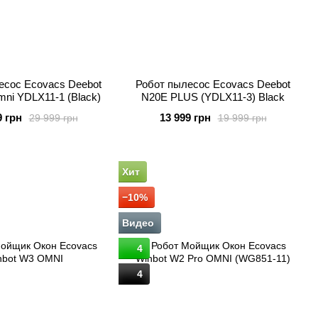
есос Ecovacs Deebot
Робот пылесос Ecovacs Deebot
mni YDLX11-1 (Black)
N20E PLUS (YDLX11-3) Black
9 грн
13 999 грн
29 999 грн
19 999 грн
Хит
−10%
Видео
4
4