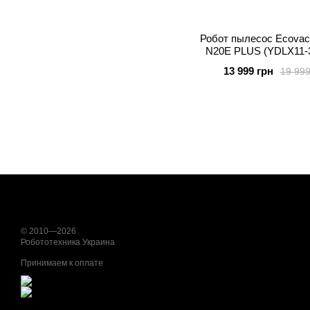
Робот пылесос Ecovac
N20E PLUS (YDLX11-3
13 999 грн
19 999
© 2010—2026
Робототехника Украина
Принимаем к оплате