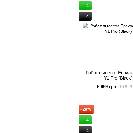
4
4
Робот пылесос Ecovac
Y1 Pro (Black)
5 999 грн
10 999
−26%
4
4