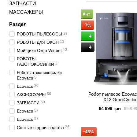
ЗАПЧАСТИ
МАССАЖЕРЫ
Хит
Раздел
−7%
29
РОБОТЫ ПЫЛЕСОСЫ
4
13
РОБОТЫ ДЛЯ ОКОН
4
13
Мойщики Окон Winbot
РОБОТЫ
5
ГАЗОНОКОСИЛКИ
Роботы-газонокосилки
5
Ecovacs
30
Ecovacs
Робот пылесос Ecovac
66
АКСЕССУАРЫ
X12 OmniCyclo
59
ЗАПЧАСТИ
64 999 грн
69 999
57
Ecovacs
97
Ecovacs
26
Снятые с производства
−45%