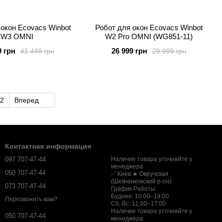
 окон Ecovacs Winbot
Робот для окон Ecovacs Winbot
W3 OMNI
W2 Pro OMNI (WG851-11)
9 грн
26 999 грн
41 499 грн
29 999 грн
2
Вперед
Контактная информация
097 707-47-44
Наличие товара уточняйте у
менеджера
050 707-47-44
✅ Киев ★ Овручская
(Шевченковский р-он)
073 707-47-44
График Работы:
Будние: 10:00–19:00
Перезвонить вам?
Сб, Вс: 11:00–17:00
Наличие товара уточняйте у
050 707-47-44
менеджера