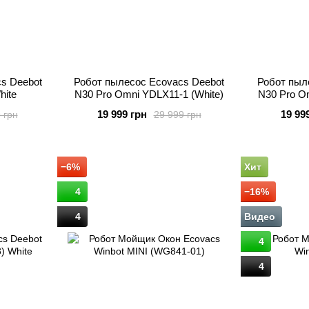
s Deebot
Робот пылесос Ecovacs Deebot
Робот пыл
ite
N30 Pro Omni YDLX11-1 (White)
N30 Pro O
19 999 грн
19 99
 грн
29 999 грн
−6%
Хит
4
−16%
4
Видео
4
4