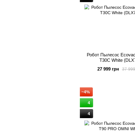
Робот Пылесос Ecovac
T30C White (DLX
27 999 грн
37 999
−4%
4
4