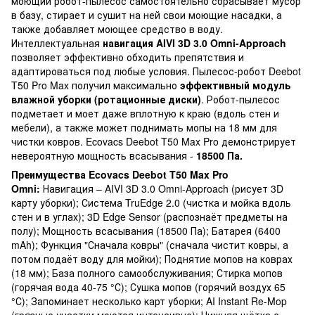
моющий робот-пылесос самостоятельно сбрасывает мусор
в базу, стирает и сушит на ней свои моющие насадки, а
также добавляет моющее средство в воду.
Интеллектуальная
навигация AIVI 3D 3.0 Omni-Approach
позволяет эффективно обходить препятствия и
адаптироваться под любые условия. Пылесос-робот Deebot
T50 Pro Max получил максимально
эффективный модуль
влажной уборки (ротационные диски)
. Робот-пылесос
подметает и моет даже вплотную к краю (вдоль стен и
мебели), а также может поднимать мопы на 18 мм для
чистки ковров. Ecovacs Deebot T50 Max Pro демонстрирует
невероятную мощность всасывания -
18500 Па.
Преимущества Ecovacs Deebot T50 Max Pro
Omni:
Навигация – AIVI 3D 3.0 Omni-Approach (рисует 3D
карту уборки); Система TruEdge 2.0 (чистка и мойка вдоль
стен и в углах); 3D Edge Sensor (распознаёт предметы на
полу); Мощность всасывания (18500 Па); Батарея (6400
mAh); Функция "Сначала ковры" (сначала чистит ковры, а
потом подаёт воду для мойки); Поднятие мопов на коврах
(18 мм); База полного самообслуживания; Стирка мопов
(горячая вода 40-75 °С); Сушка мопов (горячий воздух 65
°С); Запоминает несколько карт уборки; AI Instant Re-Mop
(грязные участки моются интенсивно); Нижняя щётка с