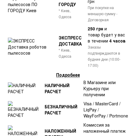
грн
ГОРОДУ
При покупке на
* Киев,
меньшую сумму -
Одесса
Договорная
250 грн
и
товар
будет у вас
ЭКСПРЕСС
в течении
4 часов
ДОСТАВКА
Заказы
* Киев,
подтверждаются в
Одесса
будние дни (10:00-
17:00)
Подробнее
В Магазине или
НАЛИЧНЫЙ
Курьеру при
РАСЧЕТ
получении
Visa / MasterCard /
БЕЗНАЛИЧНЫЙ
LiqPay /
РАСЧЕТ
WayForPay / Portmone
Комиссия за
НАЛОЖЕННЫЙ
наложенный платеж