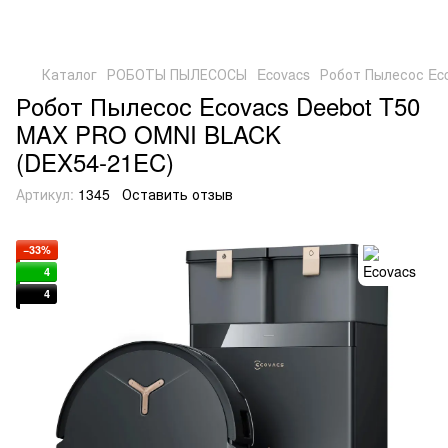
Каталог
РОБОТЫ ПЫЛЕСОСЫ
Ecovacs
Робот Пылесос Ec
Робот Пылесос Ecovacs Deebot T50
MAX PRO OMNI BLACK
(DEX54‑21EC)
Артикул:
1345
Оставить отзыв
−33%
4
4