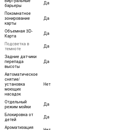
Виртуальные
Да
барьеры
Покомнатное
зонирование
Да
карты
Объемная 3D-
Да
Карта
Подсветка в
Да
темноте
Задние датчики
перепада
Да
высоты
Автоматическое
снятие/
установка
Нет
моющих
насадок
Отдельный
Да
режим мойки
Блокировка от
Да
детей
Ароматизация
Нет