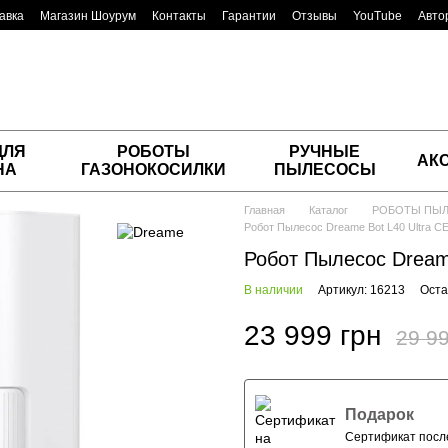
авка
Магазин Шоурум
Контакты
Гарантии
Отзывы
YouTube
Авто
ДЛЯ
РОБОТЫ
РУЧНЫЕ
АК
НА
ГАЗОНОКОСИЛКИ
ПЫЛЕСОСЫ
Главная
Каталог
РОБОТЫ ПЫ
Робот Пылесос Dreame Bot L40 Ultra C
Робот Пылесос Dream
В наличии
Артикул: 16213
Оста
23 999 грн
29 99
Подарок
Сертификат после