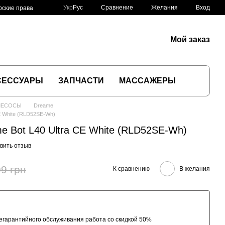
Сравнение
Укр
Рус
Желания
Вход
рские права
Мой заказ
СЕССУАРЫ
ЗАПЧАСТИ
МАССАЖЕРЫ
ЛЕСОСЫ
Dreame
E White (RLD52SE-Wh)
e Bot L40 Ultra CE White (RLD52SE-Wh)
вить отзыв
9 грн
К сравнению
В желания
гарантийного обслуживания работа со скидкой 50%