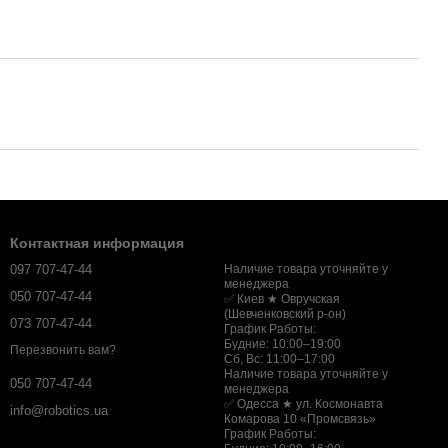
Контактная информация
097 707-47-44
Наличие товара уточняйте у
менеджера
050 707-47-44
✅ Киев ★ Овручская
(Шевченковский р-он)
073 707-47-44
График Работы:
Будние: 10:00–19:00
Перезвонить вам?
Сб, Вс: 11:00–17:00
Наличие товара уточняйте у
050 707-47-44
менеджера
✅ Одесса ★ ул. Космонавта
info@robotics.ua
Комарова 10 «Промсвязь»
График Работы: