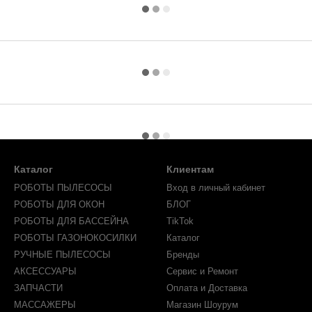
Каталог
Клиентам
РОБОТЫ ПЫЛЕСОСЫ
Вход в личный кабинет
РОБОТЫ ДЛЯ ОКОН
БЛОГ
РОБОТЫ ДЛЯ БАССЕЙНА
TikTok
РОБОТЫ ГАЗОНОКОСИЛКИ
Каталог
РУЧНЫЕ ПЫЛЕСОСЫ
Бренды
АКСЕССУАРЫ
Сервис и Ремонт
ЗАПЧАСТИ
Оплата и Доставка
МАССАЖЕРЫ
Магазин Шоурум